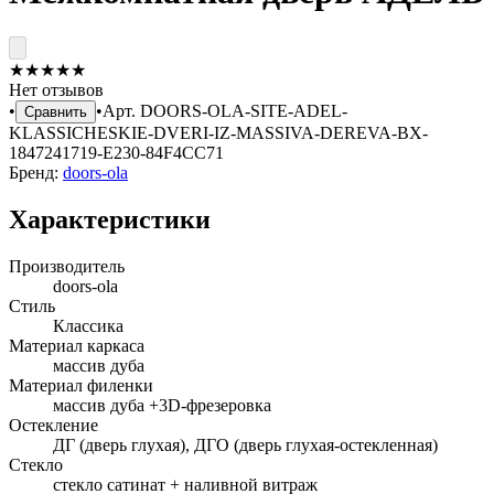
★
★
★
★
★
Нет отзывов
•
•
Арт.
DOORS-OLA-SITE-ADEL-
Сравнить
KLASSICHESKIE-DVERI-IZ-MASSIVA-DEREVA-BX-
1847241719-E230-84F4CC71
Бренд:
doors-ola
Характеристики
Производитель
doors-ola
Стиль
Классика
Материал каркаса
массив дуба
Материал филенки
массив дуба +3D-фрезеровка
Остекление
ДГ (дверь глухая), ДГО (дверь глухая-остекленная)
Стекло
стекло сатинат + наливной витраж