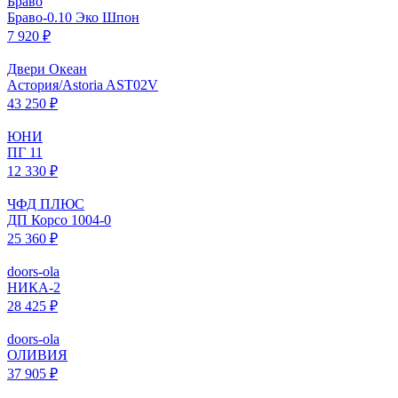
Браво
Браво-0.10 Эко Шпон
7 920 ₽
Двери Океан
Астория/Astoria AST02V
43 250 ₽
ЮНИ
ПГ 11
12 330 ₽
ЧФД ПЛЮС
ДП Корсо 1004-0
25 360 ₽
doors-ola
НИКА-2
28 425 ₽
doors-ola
ОЛИВИЯ
37 905 ₽