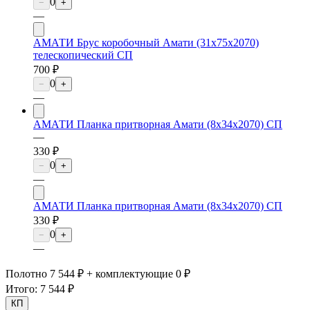
0
−
+
—
АМАТИ Брус коробочный Амати (31х75х2070)
телескопический СП
700 ₽
0
−
+
—
АМАТИ Планка притворная Амати (8х34х2070) СП
—
330 ₽
0
−
+
—
АМАТИ Планка притворная Амати (8х34х2070) СП
330 ₽
0
−
+
—
Полотно 7 544 ₽ + комплектующие 0 ₽
Итого:
7 544 ₽
КП