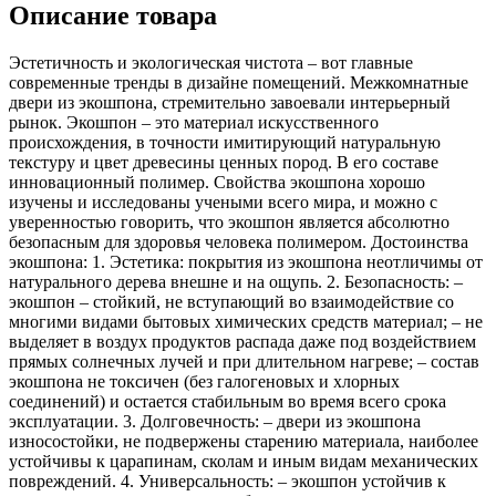
Описание товара
Эстетичность и экологическая чистота – вот главные
современные тренды в дизайне помещений. Межкомнатные
двери из экошпона, стремительно завоевали интерьерный
рынок. Экошпон – это материал искусственного
происхождения, в точности имитирующий натуральную
текстуру и цвет древесины ценных пород. В его составе
инновационный полимер. Свойства экошпона хорошо
изучены и исследованы учеными всего мира, и можно с
уверенностью говорить, что экошпон является абсолютно
безопасным для здоровья человека полимером. Достоинства
экошпона: 1. Эстетика: покрытия из экошпона неотличимы от
натурального дерева внешне и на ощупь. 2. Безопасность: –
экошпон – стойкий, не вступающий во взаимодействие со
многими видами бытовых химических средств материал; – не
выделяет в воздух продуктов распада даже под воздействием
прямых солнечных лучей и при длительном нагреве; – состав
экошпона не токсичен (без галогеновых и хлорных
соединений) и остается стабильным во время всего срока
эксплуатации. 3. Долговечность: – двери из экошпона
износостойки, не подвержены старению материала, наиболее
устойчивы к царапинам, сколам и иным видам механических
повреждений. 4. Универсальность: – экошпон устойчив к