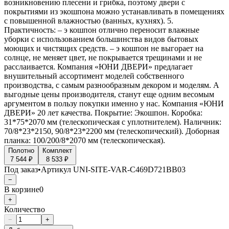
возникновению плесени и грибка, поэтому двери с
покрытиями из экошпона можно устанавливать в помещениях
с повышенной влажностью (ванных, кухнях). 5.
Практичность: – э кошпон отлично переносит влажные
уборки с использованием большинства видов бытовых
моющих и чистящих средств. – э кошпон не выгорает на
солнце, не меняет цвет, не покрывается трещинами и не
расслаивается. Компания «ЮНИ ДВЕРИ» предлагает
внушительный ассортимент моделей собственного
производства, с самым разнообразным декором и моделям. А
выгодные цены производителя, станут еще одним весомым
аргументом в пользу покупки именно у нас. Компания «ЮНИ
ДВЕРИ» 20 лет качества. Покрытие: Экошпон. Коробка:
31*75*2070 мм (телескопическая с уплотнителем). Наличник:
70/8*23*2150, 90/8*23*2200 мм (телескопический). Доборная
планка: 100/200/8*2070 мм (телескопическая).
Полотно
Комплект
7 544 ₽
8 533 ₽
Под заказ
•
Артикул
UNI-SITE-VAR-C469D721BB03
−
В корзине
0
+
Количество
−
+