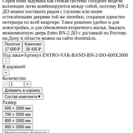
Серия Band задумана как гибкая система: соседние модели
коллекции легко комбинируются между собой, поэтому BN-2
ДО можно поставить рядом с глухими или иначе
остеклёнными дверями той же линейки, сохранив единство
интерьера по всей квартире. Такое решение удобно и для
новостройки, и для обновления вторичного жилья. Заказать
межкомнатную дверь Entro BN-2 ДО с доставкой по Ростову-
на-Дону и области можно на сайте dverirnd.ru.
Полотно
Комплект
17 600 ₽
26 435 ₽
Под заказ
•
Артикул
ENTRO-VAR-BAND-BN-2-DO-600X2000
−
В корзине
0
+
Количество
−
+
Добавить в корзину
Состав комплекта
▼
Размер
600 × 2000 мм
700 × 2000 мм
800 × 2000 мм
900 × 2000 мм