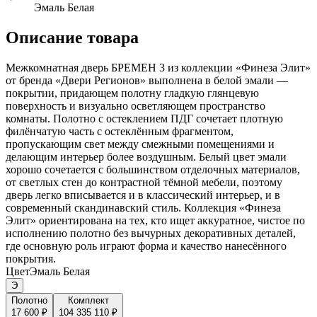
Эмаль Белая
Описание товара
Межкомнатная дверь БРЕМЕН 3 из коллекции «Финеза Элит»
от бренда «Двери Регионов» выполнена в белой эмали —
покрытии, придающем полотну гладкую глянцевую
поверхность и визуально осветляющем пространство
комнаты. Полотно с остеклением ПДГ сочетает плотную
филёнчатую часть с остеклённым фрагментом,
пропускающим свет между смежными помещениями и
делающим интерьер более воздушным. Белый цвет эмали
хорошо сочетается с большинством отделочных материалов,
от светлых стен до контрастной тёмной мебели, поэтому
дверь легко вписывается и в классический интерьер, и в
современный скандинавский стиль. Коллекция «Финеза
Элит» ориентирована на тех, кто ищет аккуратное, чистое по
исполнению полотно без вычурных декоративных деталей,
где основную роль играют форма и качество нанесённого
покрытия.
Цвет
Эмаль Белая
Э
Полотно
Комплект
17 600 ₽
104 335 110 ₽