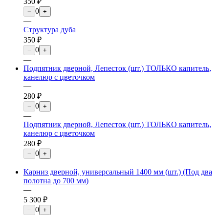
350 ₽
0
−
+
—
Структура дуба
350 ₽
0
−
+
—
Подпятник дверной, Лепесток (шт.) ТОЛЬКО капитель,
канелюр с цветочком
—
280 ₽
0
−
+
—
Подпятник дверной, Лепесток (шт.) ТОЛЬКО капитель,
канелюр с цветочком
280 ₽
0
−
+
—
Карниз дверной, универсальный 1400 мм (шт.) (Под два
полотна до 700 мм)
—
5 300 ₽
0
−
+