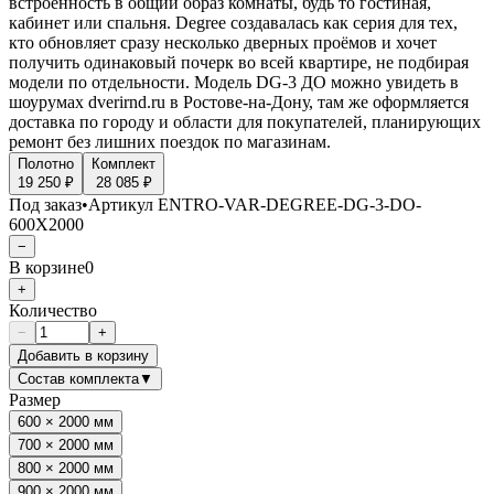
встроенность в общий образ комнаты, будь то гостиная,
кабинет или спальня. Degree создавалась как серия для тех,
кто обновляет сразу несколько дверных проёмов и хочет
получить одинаковый почерк во всей квартире, не подбирая
модели по отдельности. Модель DG-3 ДО можно увидеть в
шоурумах dverirnd.ru в Ростове-на-Дону, там же оформляется
доставка по городу и области для покупателей, планирующих
ремонт без лишних поездок по магазинам.
Полотно
Комплект
19 250 ₽
28 085 ₽
Под заказ
•
Артикул
ENTRO-VAR-DEGREE-DG-3-DO-
600X2000
−
В корзине
0
+
Количество
−
+
Добавить в корзину
Состав комплекта
▼
Размер
600 × 2000 мм
700 × 2000 мм
800 × 2000 мм
900 × 2000 мм