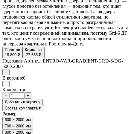
производителей межкомнатных дверей, а исполнение ДГ —
глухое полотно без остекления — подходит тем, кто ищет
сдержанный вариант без лишних деталей. Такая дверь
становится частью общей стилистики квартиры, не
перетягивая на себя внимание, а просто разграничивая
комнаты и сохраняя уют. Коллекция Gradient создавалась для
тех, кто ценит современный минимализм, поэтому Grd-6 ДГ
одинаково уместна в новостройке и при обновлении
интерьера квартиры в Ростове-на-Дону.
Полотно
Комплект
18 800 ₽
27 635 ₽
Под заказ
•
Артикул
ENTRO-VAR-GRADIENT-GRD-6-DG-
600X2000
−
В корзине
0
+
Количество
−
+
Добавить в корзину
Состав комплекта
▼
Размер
600 × 2000 мм
700 × 2000 мм
800 × 2000 мм