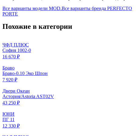
Все варианты модели
MOD.
Все варианты бренда
PERFECTO
PORTE
Похожие в категории
ЧФД ПЛЮС
София 1002-0
16 670 ₽
Браво
Браво-0.10 Эко Шпон
7 920 ₽
Двери Океан
Астория/Astoria AST02V
43 250 ₽
ЮНИ
ПГ 11
12 330 ₽