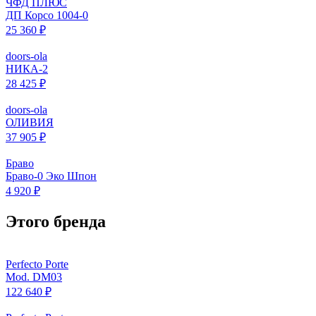
ЧФД ПЛЮС
ДП Корсо 1004-0
25 360 ₽
doors-ola
НИКА-2
28 425 ₽
doors-ola
ОЛИВИЯ
37 905 ₽
Браво
Браво-0 Эко Шпон
4 920 ₽
Этого бренда
Perfecto Porte
Mod. DM03
122 640 ₽