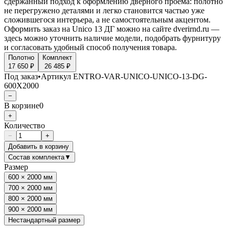
сдержанный подход к оформлению дверного проёма: полотно
не перегружено деталями и легко становится частью уже
сложившегося интерьера, а не самостоятельным акцентом.
Оформить заказ на Unico 13 ДГ можно на сайте dverirnd.ru —
здесь можно уточнить наличие модели, подобрать фурнитуру
и согласовать удобный способ получения товара.
Полотно
Комплект
17 650 ₽
26 485 ₽
Под заказ
•
Артикул
ENTRO-VAR-UNICO-UNICO-13-DG-
600X2000
−
В корзине
0
+
Количество
−
+
Добавить в корзину
Состав комплекта
▼
Размер
600 × 2000 мм
700 × 2000 мм
800 × 2000 мм
900 × 2000 мм
Нестандартный размер