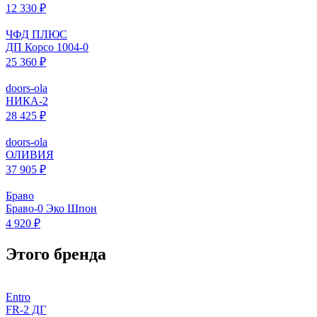
12 330 ₽
ЧФД ПЛЮС
ДП Корсо 1004-0
25 360 ₽
doors-ola
НИКА-2
28 425 ₽
doors-ola
ОЛИВИЯ
37 905 ₽
Браво
Браво-0 Эко Шпон
4 920 ₽
Этого бренда
Entro
FR-2 ДГ