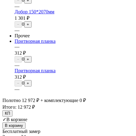
0
−
+
—
Добор 150*2070мм
1 301 ₽
0
−
+
—
Прочее
Притворная планка
—
312 ₽
0
−
+
—
Притворная планка
312 ₽
0
−
+
—
Полотно 12 972 ₽ + комплектующие 0 ₽
Итого:
12 972 ₽
КП
✓
В корзине
В корзину
Бесплатный замер