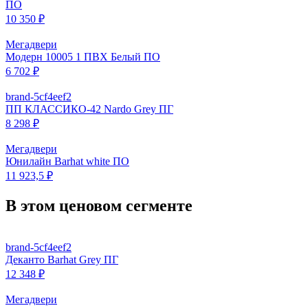
ПО
10 350 ₽
Мегадвери
Модерн 10005 1 ПВХ Белый ПО
6 702 ₽
brand-5cf4eef2
ПП КЛАССИКО-42 Nardo Grey ПГ
8 298 ₽
Мегадвери
Юнилайн Barhat white ПО
11 923,5 ₽
В этом ценовом сегменте
brand-5cf4eef2
Деканто Barhat Grey ПГ
12 348 ₽
Мегадвери