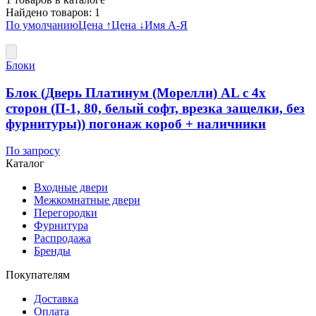
Найдено товаров:
1
По умолчанию
Цена ↑
Цена ↓
Имя А-Я
Блоки
Блок (Дверь Платинум (Морелли) AL с 4х
сторон (П-1, 80, белый софт, врезка защелки, без
фурнитуры)) погонаж короб + наличники
По запросу
Каталог
Входные двери
Межкомнатные двери
Перегородки
Фурнитура
Распродажа
Бренды
Покупателям
Доставка
Оплата