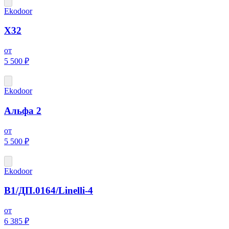
Ekodoor
X32
от
5 500 ₽
Ekodoor
Альфа 2
от
5 500 ₽
Ekodoor
В1/ДП.0164/Linelli-4
от
6 385 ₽