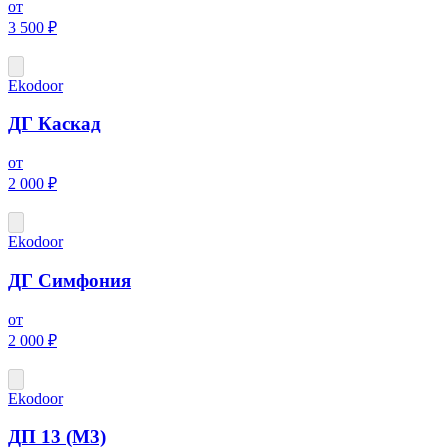
от
3 500 ₽
Ekodoor
ДГ Каскад
от
2 000 ₽
Ekodoor
ДГ Симфония
от
2 000 ₽
Ekodoor
ДП 13 (М3)