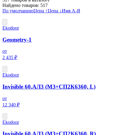
Найдено товаров:
517
По умолчанию
Цена ↑
Цена ↓
Имя А-Я
Ekodoor
Geometry-1
от
2 435 ₽
Ekodoor
Invisible 60.АЛ3 (МЗ+СП2К6360, L)
от
12 340 ₽
Ekodoor
Invisible 60.АЛ3 (МЗ+СП2К6360, R)