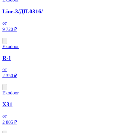
Line-3/ДП.0316/
от
9 720 ₽
Ekodoor
R-1
от
2 350 ₽
Ekodoor
X31
от
2 805 ₽