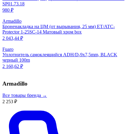
SP01.73.18
980 ₽
Armadillo
Броненакладка на ЦМ (от вырывания, 25 мм) ET/ATC-
Protector 1-25SC-14 Матовый хром box
2 043,44 ₽
Fuaro
Уплотнитель самоклеящийся ADH/D-9x7,5mm, BLACK
черный 100m
2 160,62 ₽
Armadillo
Все товары бренда →
2 253 ₽