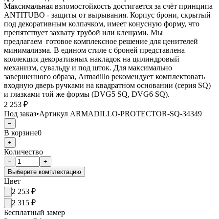
Максимальная взломостойкость достигается за счёт принципа
ANTITUBO - защиты от вырывания. Корпус брони, скрытый
под декоративным колпачком, имеет конусную форму, что
препятствует захвату трубой или клещами. Мы
предлагаем готовое комплексное решение для ценителей
минимализма. В едином стиле с броней представлена
коллекция декоративных накладок на цилиндровый
механизм, сувальду и под шток. Для максимально
завершенного образа, Armadillo рекомендует комплектовать
входную дверь ручками на квадратном основании (серия SQ)
и глазками той же формы (DVG5 SQ, DVG6 SQ).
2 253 ₽
Под заказ
•
Артикул
ARMADILLO-PROTECTOR-SQ-34349
−
В корзине
0
+
Количество
−
+
Выберите комплектацию
Цвет
2 253
₽
2 315
₽
Бесплатный замер