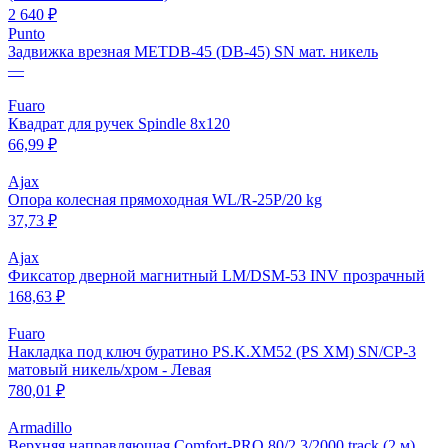
2 640 ₽
Punto
Задвижка врезная METDB-45 (DB-45) SN мат. никель
—
Fuaro
Квадрат для ручек Spindle 8х120
66,99 ₽
Ajax
Опора колесная прямоходная WL/R-25P/20 kg
37,73 ₽
Ajax
Фиксатор дверной магнитный LM/DSM-53 INV прозрачный
168,63 ₽
Fuaro
Накладка под ключ буратино PS.K.XM52 (PS XM) SN/CP-3
матовый никель/хром - Левая
780,01 ₽
Armadillo
Верхняя направляющая Comfort-PRO 80/2,3/2000 track (2 м)