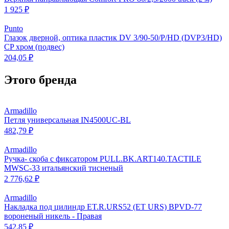
1 925 ₽
Punto
Глазок дверной, оптика пластик DV 3/90-50/P/HD (DVP3/HD)
CP хром (подвес)
204,05 ₽
Этого бренда
Armadillo
Петля универсальная IN4500UC-BL
482,79 ₽
Armadillo
Ручка- скоба с фиксатором PULL.BK.ART140.TACTILE
MWSC-33 итальянский тисненый
2 776,62 ₽
Armadillo
Накладка под цилиндр ET.R.URS52 (ET URS) BPVD-77
вороненый никель - Правая
542,85 ₽