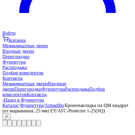
Войти
Корзина
Межкомнатные двери
Входные двери
Перегородки
Фурнитура
Распродажа
Подбор комплектов
Контакты
Межкомнатные двери
Входные
двери
Перегородки
Фурнитура
Распродажа
Подбор
комплектов
Контакты
‹
Назад в Фурнитура
Каталог
/
Фурнитура
/
Armadillo
/
Броненакладка на ЦМ квадрат
(от вырывания, 25 мм) ET/ATC-Protector 1-25(SQ)
⤢