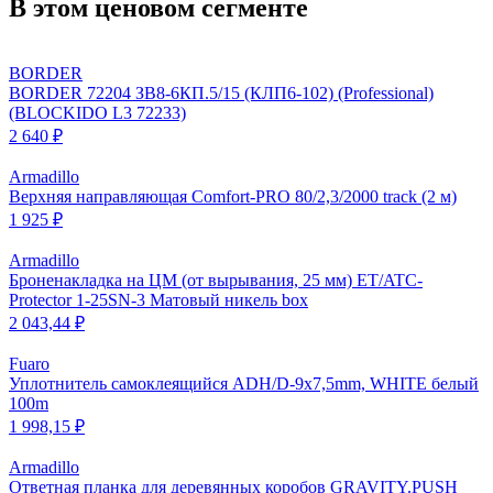
В этом ценовом сегменте
BORDER
BORDER 72204 ЗВ8-6КП.5/15 (КЛП6-102) (Professional)
(BLOCKIDO L3 72233)
2 640 ₽
Armadillo
Верхняя направляющая Comfort-PRO 80/2,3/2000 track (2 м)
1 925 ₽
Armadillo
Броненакладка на ЦМ (от вырывания, 25 мм) ET/ATC-
Protector 1-25SN-3 Матовый никель box
2 043,44 ₽
Fuaro
Уплотнитель самоклеящийся ADH/D-9x7,5mm, WHITE белый
100m
1 998,15 ₽
Armadillo
Ответная планка для деревянных коробов GRAVITY.PUSH