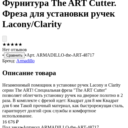
Фурнитура The ART Cutter.
Фреза для установки ручек
Lacony/Clarity
★
★
★
★
★
Нет отзывов
•
•
Арт.
ARMADILLO-the-ART-48717
Сравнить
Бренд:
Armadillo
Описание товара
Незаменимый помощник в установке ручек Lacony и Clarity
серии The ART! Специальная фреза "The ART Cutter"
позволяет облегчить установку ручек на дверное полотно в 2
раза. В комплекте с фрезой идет: Квадрат для 8 мм Квадрат
для 6 мм Такой прочный материал, как быстрорежущая сталь,
гарантирует долгий срок службы и комфортное
использование.
16 676 ₽
Под заказ
•
Артикул
ARMADILLO-the-ART-48717