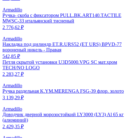
Armadillo
Ручка- скоба с фиксатором PULL.BK.ART140.TACTILE
MWSC-33 итальянский тисненый
2 776,62 ₽
Armadillo
Накладка под цилиндр ET.R.URS52 (ET URS) BPVD-77
вороненый никель - Правая
542,85 ₽
Петля скрытой установки U3D5000.VPG SC мат.хром
TECH/NO LOGO
2 283,27 ₽
Armadillo
Ручка раздельная K.YM.MERENGA FSG-39 флор. золото
3 139,29 ₽
Armadillo
Доводчик дверной морозостойкий LY3000 (LY3) Al 65 кг
(алюминий)
2 429,35 ₽
Armadillo