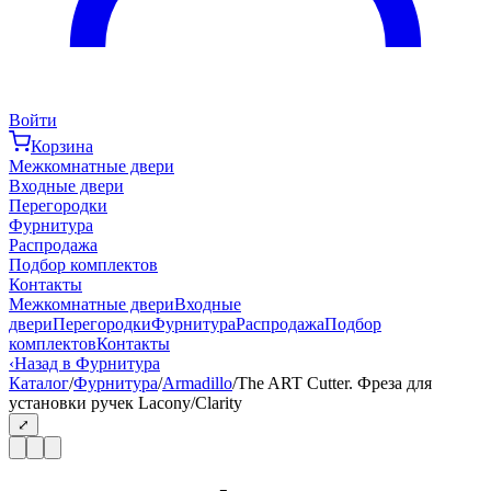
Войти
Корзина
Межкомнатные двери
Входные двери
Перегородки
Фурнитура
Распродажа
Подбор комплектов
Контакты
Межкомнатные двери
Входные
двери
Перегородки
Фурнитура
Распродажа
Подбор
комплектов
Контакты
‹
Назад в Фурнитура
Каталог
/
Фурнитура
/
Armadillo
/
The ART Cutter. Фреза для
установки ручек Lacony/Clarity
⤢