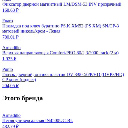
Фиксатор дверной магнитный LM/DSM-53 INV прозрачный
168,63 ₽
Fuaro
Накладка под ключ буратино PS.K.XM52 (PS XM) SN/CP-3
матовый никель/хром - Левая
780,01 ₽
Armadillo
Верхняя направляющая Comfort-PRO 80/2,3/2000 track (2 м)
1 925 ₽
Punto
Глазок дверной, оптика пластик DV 3/90-50/P/HD (DVP3/HD)
CP хром (подвес)
204,05 ₽
Этого бренда
Armadillo
Петля универсальная IN4500UC-BL
482,79 ₽