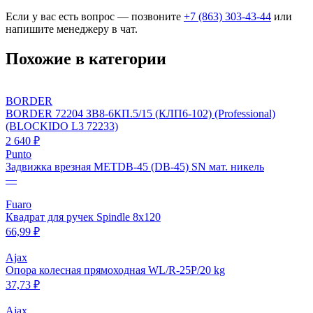
Если у вас есть вопрос — позвоните
+7 (863) 303-43-44
или
напишите менеджеру в чат.
Похожие в категории
BORDER
BORDER 72204 ЗВ8-6КП.5/15 (КЛП6-102) (Professional)
(BLOCKIDO L3 72233)
2 640 ₽
Punto
Задвижка врезная METDB-45 (DB-45) SN мат. никель
—
Fuaro
Квадрат для ручек Spindle 8х120
66,99 ₽
Ajax
Опора колесная прямоходная WL/R-25P/20 kg
37,73 ₽
Ajax