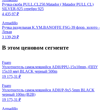
Ручка-скоба PULL.CL250.Matador ( Matador PULL CL)
SILVER-925 серебро 925
4 435,97 ₽
Armadillo
Ручка раздельная K.YM.BANOFFE FSG-39 флор. золото -
Левая
3 139,29 ₽
В этом ценовом сегменте
Fuaro
Уплотнитель самоклеящийся ADH/PPU-15x10mm, (ППУ
15х10 мм) BLACK черный 500m
19 175,31 ₽
Fuaro
Уплотнитель самоклеящийся ADH/P-9x5,5mm BLACK
черный 100m (B2B)
19 175,31 ₽
Armadillo