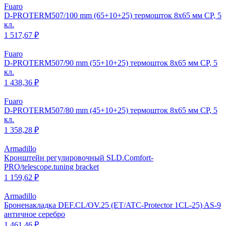
Fuaro
D-PROTERM507/100 mm (65+10+25) термошток 8х65 мм CP, 5
кл.
1 517,67 ₽
Fuaro
D-PROTERM507/90 mm (55+10+25) термошток 8х65 мм CP, 5
кл.
1 438,36 ₽
Fuaro
D-PROTERM507/80 mm (45+10+25) термошток 8х65 мм CP, 5
кл.
1 358,28 ₽
Armadillo
Кронштейн регулировочный SLD.Comfort-
PRO/telescope.tuning bracket
1 159,62 ₽
Armadillo
Броненакладка DEF.CL/OV.25 (ET/ATC-Protector 1CL-25) AS-9
античное серебро
1 461,46 ₽