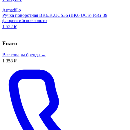
Armadillo
Ручка поворотная BK6.K.UCS36 (BK6 UCS) FSG-39
флорентийское золото
1 522 ₽
Fuaro
Все товары бренда →
1 358 ₽