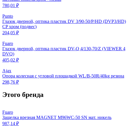
780,01 ₽
Punto
Глазок дверной, оптика пластик DV 3/90-50/P/HD (DVP3/HD)
CP хром (подвес)
204,05 ₽
Fuaro
Глазок дверной, оптика пластик DV-Q 4/130-70/Z (VIEWER 4
DVQ)
405,02 ₽
Ajax
Опора колесная с угловой площадкой WL/B-50R/40kg резина
298,76 ₽
Этого бренда
Fuaro
Защелка врезная MAGNET M96WC-50 SN мат. никель
987,14 ₽