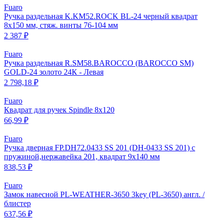
Fuaro
Ручка раздельная K.KM52.ROCK BL-24 черный квадрат
8х150 мм, стяж. винты 76-104 мм
2 387 ₽
Fuaro
Ручка раздельная R.SM58.BAROCCO (BAROCCO SM)
GOLD-24 золото 24К - Левая
2 798,18 ₽
Fuaro
Квадрат для ручек Spindle 8х120
66,99 ₽
Fuaro
Ручка дверная FP.DH72.0433 SS 201 (DH-0433 SS 201) с
пружиной,нержавейка 201, квадрат 9x140 мм
838,53 ₽
Fuaro
Замок навесной PL-WEATHER-3650 3key (PL-3650) англ. /
блистер
637,56 ₽