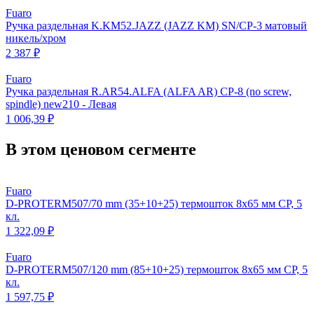
Fuaro
Ручка раздельная K.KM52.JAZZ (JAZZ KM) SN/CP-3 матовый
никель/хром
2 387 ₽
Fuaro
Ручка раздельная R.AR54.ALFA (ALFA AR) CP-8 (no screw,
spindle) new210 - Левая
1 006,39 ₽
В этом ценовом сегменте
Fuaro
D-PROTERM507/70 mm (35+10+25) термошток 8х65 мм CP, 5
кл.
1 322,09 ₽
Fuaro
D-PROTERM507/120 mm (85+10+25) термошток 8х65 мм CP, 5
кл.
1 597,75 ₽