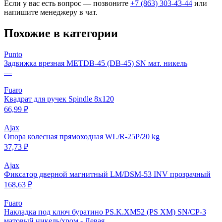
Если у вас есть вопрос — позвоните
+7 (863) 303-43-44
или
напишите менеджеру в чат.
Похожие в категории
Punto
Задвижка врезная METDB-45 (DB-45) SN мат. никель
—
Fuaro
Квадрат для ручек Spindle 8х120
66,99 ₽
Ajax
Опора колесная прямоходная WL/R-25P/20 kg
37,73 ₽
Ajax
Фиксатор дверной магнитный LM/DSM-53 INV прозрачный
168,63 ₽
Fuaro
Накладка под ключ буратино PS.K.XM52 (PS XM) SN/CP-3
матовый никель/хром - Левая