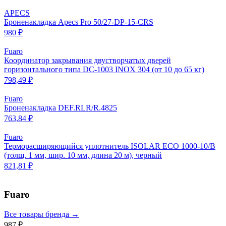
APECS
Броненакладка Apecs Pro 50/27-DP-15-CRS
980 ₽
Fuaro
Координатор закрывания двустворчатых дверей
горизонтального типа DC-1003 INOX 304 (от 10 до 65 кг)
798,49 ₽
Fuaro
Броненакладка DEF.RLR/R.4825
763,84 ₽
Fuaro
Терморасширяющийся уплотнитель ISOLAR ECO 1000-10/B
(толщ. 1 мм, шир. 10 мм, длина 20 м), черный
821,81 ₽
Fuaro
Все товары бренда →
987 ₽