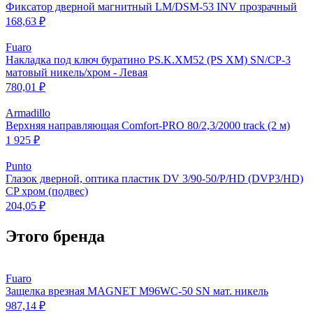
Фиксатор дверной магнитный LM/DSM-53 INV прозрачный
168,63 ₽
Fuaro
Накладка под ключ буратино PS.K.XM52 (PS XM) SN/CP-3
матовый никель/хром - Левая
780,01 ₽
Armadillo
Верхняя направляющая Comfort-PRO 80/2,3/2000 track (2 м)
1 925 ₽
Punto
Глазок дверной, оптика пластик DV 3/90-50/P/HD (DVP3/HD)
CP хром (подвес)
204,05 ₽
Этого бренда
Fuaro
Защелка врезная MAGNET M96WC-50 SN мат. никель
987,14 ₽