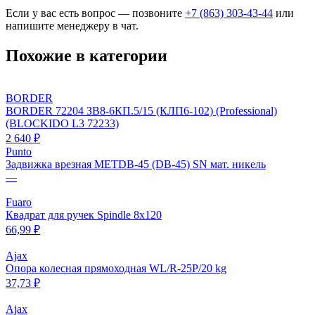
Если у вас есть вопрос — позвоните
+7 (863) 303-43-44
или
напишите менеджеру в чат.
Похожие в категории
BORDER
BORDER 72204 ЗВ8-6КП.5/15 (КЛП6-102) (Professional)
(BLOCKIDO L3 72233)
2 640 ₽
Punto
Задвижка врезная METDB-45 (DB-45) SN мат. никель
—
Fuaro
Квадрат для ручек Spindle 8х120
66,99 ₽
Ajax
Опора колесная прямоходная WL/R-25P/20 kg
37,73 ₽
Ajax