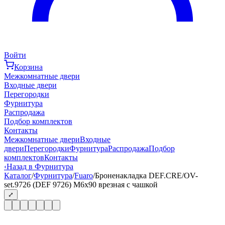
Войти
Корзина
Межкомнатные двери
Входные двери
Перегородки
Фурнитура
Распродажа
Подбор комплектов
Контакты
Межкомнатные двери
Входные
двери
Перегородки
Фурнитура
Распродажа
Подбор
комплектов
Контакты
‹
Назад в Фурнитура
Каталог
/
Фурнитура
/
Fuaro
/
Броненакладка DEF.CRE/OV-
set.9726 (DEF 9726) M6x90 врезная с чашкой
⤢