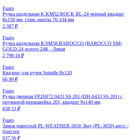
Fuaro
Ручка раздельная K.KM52.ROCK BL-24 черный квадрат
8х150 мм, стяж. винты 76-104 мм
2 387 ₽
Fuaro
Ручка раздельная R.SM58.BAROCCO (BAROCCO SM)
GOLD-24 золото 24К - Левая
2 798,18 ₽
Fuaro
Квадрат для ручек Spindle 8х120
66,99 ₽
Fuaro
Ручка дверная FP.DH72.0433 SS 201 (DH-0433 SS 201) с
пружиной,нержавейка 201, квадрат 9x140 мм
838,53 ₽
Fuaro
Замок навесной PL-WEATHER-3650 3key (PL-3650) англ. /
блистер
637,56 ₽