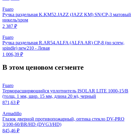
Fuaro
Ручка раздельная K.KM52.JAZZ (JAZZ KM) SN/CP-3 матовый
никель/хром
2 387 ₽
Fuaro
Ручка раздельная R.AR54.ALFA (ALFA AR) CP-8 (no screw,
spindle) new210 - Левая
1 006,39 ₽
В этом ценовом сегменте
Fuaro
Терморасширяющийся уплотнитель ISOLAR LITE 1000-15/B
(толщ. 1 мм, шир. 15 мм, длина 20 м), черный
871,63 ₽
Armadillo
Глазок дверной противопожарный, оптика стекло DV-PRO
3/100-60/BR/HD (DVG3/HD)
845,46 ₽