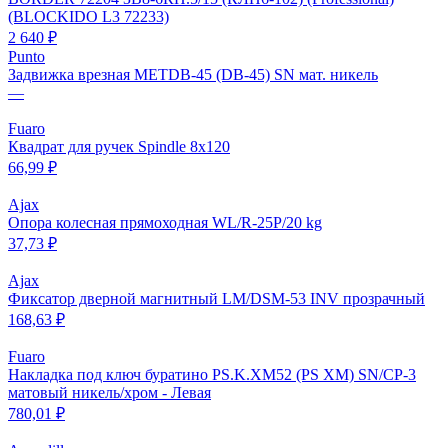
(BLOCKIDO L3 72233)
2 640 ₽
Punto
Задвижка врезная METDB-45 (DB-45) SN мат. никель
—
Fuaro
Квадрат для ручек Spindle 8х120
66,99 ₽
Ajax
Опора колесная прямоходная WL/R-25P/20 kg
37,73 ₽
Ajax
Фиксатор дверной магнитный LM/DSM-53 INV прозрачный
168,63 ₽
Fuaro
Накладка под ключ буратино PS.K.XM52 (PS XM) SN/CP-3
матовый никель/хром - Левая
780,01 ₽