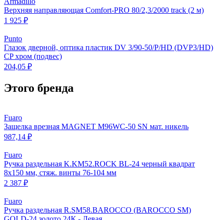
Armadillo
Верхняя направляющая Comfort-PRO 80/2,3/2000 track (2 м)
1 925 ₽
Punto
Глазок дверной, оптика пластик DV 3/90-50/P/HD (DVP3/HD)
CP хром (подвес)
204,05 ₽
Этого бренда
Fuaro
Защелка врезная MAGNET M96WC-50 SN мат. никель
987,14 ₽
Fuaro
Ручка раздельная K.KM52.ROCK BL-24 черный квадрат
8х150 мм, стяж. винты 76-104 мм
2 387 ₽
Fuaro
Ручка раздельная R.SM58.BAROCCO (BAROCCO SM)
GOLD-24 золото 24К - Левая