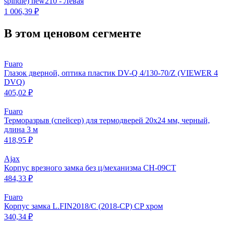
spindle) new210 - Левая
1 006,39 ₽
В этом ценовом сегменте
Fuaro
Глазок дверной, оптика пластик DV-Q 4/130-70/Z (VIEWER 4
DVQ)
405,02 ₽
Fuaro
Терморазрыв (спейсер) для термодверей 20х24 мм, черный,
длина 3 м
418,95 ₽
Ajax
Корпус врезного замка без ц/механизма CH-09CT
484,33 ₽
Fuaro
Корпус замка L.FIN2018/C (2018-CP) CP хром
340,34 ₽