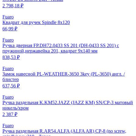
2 798,18 ₽
Fuaro
Квадрат для ручек Spindle 8х120
66,99 ₽
Fuaro
Ручка дверная FP.DH72.0433 SS 201 (DH-0433 SS 201) с
пружиной,нержавейка 201, квадрат 9x140 мм
838,53 ₽
Fuaro
Замок навесной PL-WEATHER-3650 3key (PL-3650) англ. /
блистер
637,56 ₽
Fuaro
Ручка раздельная K.KM52.JAZZ (JAZZ KM) SN/CP-3 матовый
никель/хром
2 387 ₽
Fuaro
Ручка раздельная R.AR54.ALFA (ALFA AR) CP-8 (no screw,