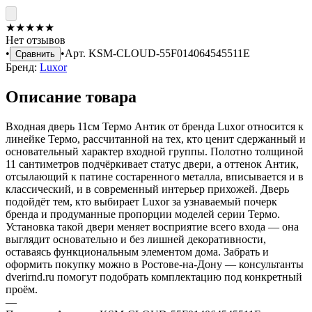
★
★
★
★
★
Нет отзывов
•
•
Арт.
KSM-CLOUD-55F014064545511E
Сравнить
Бренд:
Luxor
Описание товара
Входная дверь 11см Термо Антик от бренда Luxor относится к
линейке Термо, рассчитанной на тех, кто ценит сдержанный и
основательный характер входной группы. Полотно толщиной
11 сантиметров подчёркивает статус двери, а оттенок Антик,
отсылающий к патине состаренного металла, вписывается и в
классический, и в современный интерьер прихожей. Дверь
подойдёт тем, кто выбирает Luxor за узнаваемый почерк
бренда и продуманные пропорции моделей серии Термо.
Установка такой двери меняет восприятие всего входа — она
выглядит основательно и без лишней декоративности,
оставаясь функциональным элементом дома. Забрать и
оформить покупку можно в Ростове-на-Дону — консультанты
dverirnd.ru помогут подобрать комплектацию под конкретный
проём.
—