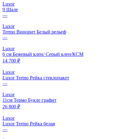
Luxor
9 Шале
—
Luxor
Termo Винорит Белый рельеф
—
Luxor
6 см Бежевый клен/ Серый клен/КСМ
14 700 ₽
Luxor
Luxor Termo Рейка стеклопакет
—
Luxor
11см Термо Букле графит
26 800 ₽
Luxor
Luxor Termo Рейка белая
—