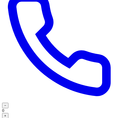
−
0
+