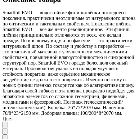
Smartfoil EVO — водостойкие финиш-плёнки последнего
поколения, практически неотличимые от натурального шпона
по оптическим и тактильным свойствам. Поколение плёнок
Smartfoil EVO — всё же нечто революционное. Эти финиш-
плёнки принципиально отличаются от всех, что делали
прежде. По внешнему виду и по фактуре — это практически
натуральный шпон. По составу и удобству в переработке —
это пластичный материал с улучшенными механическими
свойствами, повышенной влагоустойчивостью и синхронной
структурой пор. Smartfoil EVO гораздо более долговечный
материал. Производству удалось на порядок улучшить
стойкость покрытия, даже серьёзное механическое
воздействие не должно его повредить. Именно поэтому о
новых финиш-плёнках говорится как об альтернативе шпону.
Благодаря своей гибкости эта пленка прекрасно подойдет для
обработки элементов со сложной геометрией, филёнками,
молдингами и фрезеровкой. Погонаж (телескопический/
нетелескопический): Коробка: 26*75*2070 мм. Наличник:
70/8*23*2150 мм. Доборная планка: 100/200*8*2070 мм.
Цвет