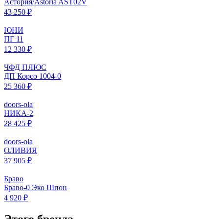
Астория/Astoria AST02V
43 250 ₽
ЮНИ
ПГ 11
12 330 ₽
ЧФД ПЛЮС
ДП Корсо 1004-0
25 360 ₽
doors-ola
НИКА-2
28 425 ₽
doors-ola
ОЛИВИЯ
37 905 ₽
Браво
Браво-0 Эко Шпон
4 920 ₽