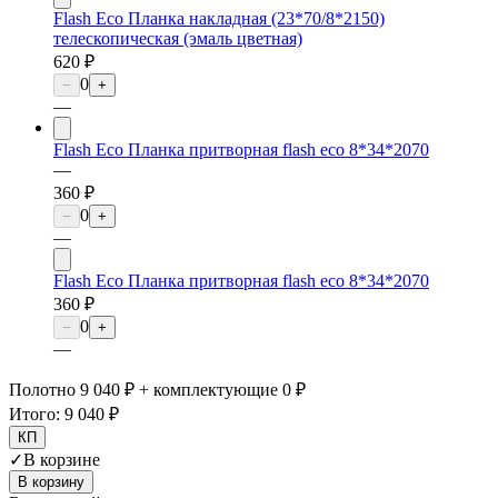
Flash Eco Планка накладная (23*70/8*2150)
телескопическая (эмаль цветная)
620 ₽
0
−
+
—
Flash Eco Планка притворная flash eco 8*34*2070
—
360 ₽
0
−
+
—
Flash Eco Планка притворная flash eco 8*34*2070
360 ₽
0
−
+
—
Полотно 9 040 ₽ + комплектующие 0 ₽
Итого:
9 040 ₽
КП
✓
В корзине
В корзину