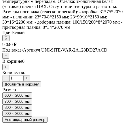
температурным перепадам. Отделка: экологичная белая
(матовая) пленка ПВХ. Отсутствие текстуры и разнотона.
Размеры погонажа (телескопический): - коробка: 31*75*2070
мм; - наличник: 23*70/8*2150 мм; 23*90/10*2150 мм;
30*16*2200 мм; - доборная планка: 100/150/200*8*2070 мм; -
притворная планка: 8*34*2070 мм
Цвет
Белый
Б
9 040 ₽
Под заказ
•
Артикул
UNI-SITE-VAR-2A128DD27ACD
−
В корзине
0
+
Количество
−
+
Добавить в корзину
Размер
600 × 2000 мм
700 × 2000 мм
800 × 2000 мм
900 × 2000 мм
Нестандартный размер