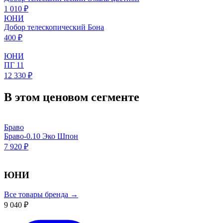
1 010 ₽
ЮНИ
Добор телескопический Бона
400 ₽
ЮНИ
ПГ 11
12 330 ₽
В этом ценовом сегменте
Браво
Браво-0.10 Эко Шпон
7 920 ₽
ЮНИ
Все товары бренда →
9 040 ₽