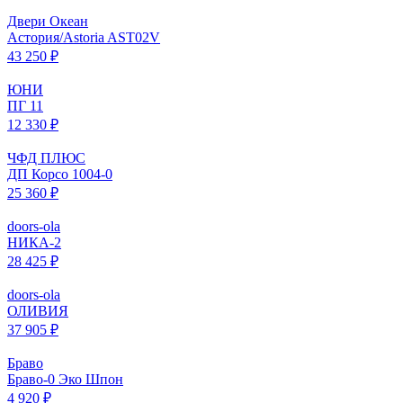
Двери Океан
Астория/Astoria AST02V
43 250 ₽
ЮНИ
ПГ 11
12 330 ₽
ЧФД ПЛЮС
ДП Корсо 1004-0
25 360 ₽
doors-ola
НИКА-2
28 425 ₽
doors-ola
ОЛИВИЯ
37 905 ₽
Браво
Браво-0 Эко Шпон
4 920 ₽