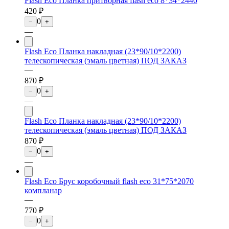
Flash Eco Планка притворная flash eco 8*34*2440
420 ₽
0
−
+
—
Flash Eco Планка накладная (23*90/10*2200)
телескопическая (эмаль цветная) ПОД ЗАКАЗ
—
870 ₽
0
−
+
—
Flash Eco Планка накладная (23*90/10*2200)
телескопическая (эмаль цветная) ПОД ЗАКАЗ
870 ₽
0
−
+
—
Flash Eco Брус коробочный flash eco 31*75*2070
компланар
—
770 ₽
0
−
+