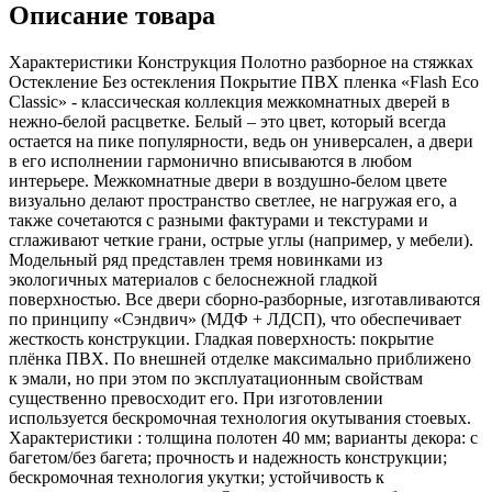
Описание товара
Характеристики Конструкция Полотно разборное на стяжках
Остекление Без остекления Покрытие ПВХ пленка «Flash Eco
Classic» - классическая коллекция межкомнатных дверей в
нежно-белой расцветке. Белый – это цвет, который всегда
остается на пике популярности, ведь он универсален, а двери
в его исполнении гармонично вписываются в любом
интерьере. Межкомнатные двери в воздушно-белом цвете
визуально делают пространство светлее, не нагружая его, а
также сочетаются с разными фактурами и текстурами и
сглаживают четкие грани, острые углы (например, у мебели).
Модельный ряд представлен тремя новинками из
экологичных материалов с белоснежной гладкой
поверхностью. Все двери сборно-разборные, изготавливаются
по принципу «Сэндвич» (МДФ + ЛДСП), что обеспечивает
жесткость конструкции. Гладкая поверхность: покрытие
плёнка ПВХ. По внешней отделке максимально приближено
к эмали, но при этом по эксплуатационным свойствам
существенно превосходит его. При изготовлении
используется бескромочная технология окутывания стоевых.
Характеристики : толщина полотен 40 мм; варианты декора: с
багетом/без багета; прочность и надежность конструкции;
бескромочная технология укутки; устойчивость к