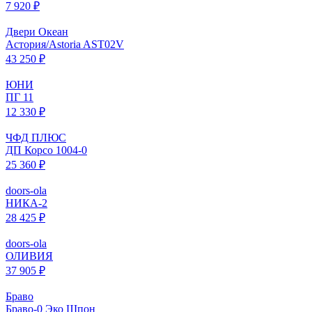
7 920 ₽
Двери Океан
Астория/Astoria AST02V
43 250 ₽
ЮНИ
ПГ 11
12 330 ₽
ЧФД ПЛЮС
ДП Корсо 1004-0
25 360 ₽
doors-ola
НИКА-2
28 425 ₽
doors-ola
ОЛИВИЯ
37 905 ₽
Браво
Браво-0 Эко Шпон