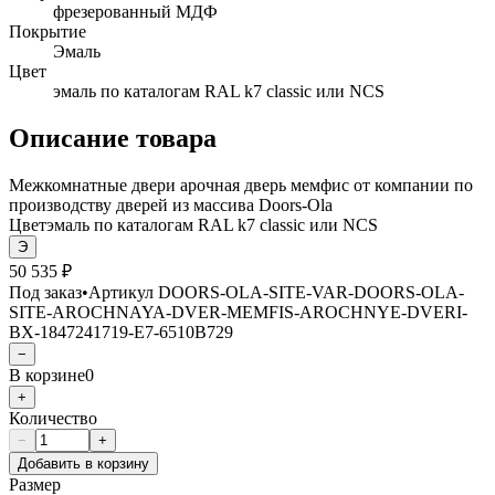
фрезерованный МДФ
Покрытие
Эмаль
Цвет
эмаль по каталогам RAL k7 classic или NCS
Описание товара
Межкомнатные двери арочная дверь мемфис от компании по
производству дверей из массива Doors-Ola
Цвет
эмаль по каталогам RAL k7 classic или NCS
Э
50 535 ₽
Под заказ
•
Артикул
DOORS-OLA-SITE-VAR-DOORS-OLA-
SITE-AROCHNAYA-DVER-MEMFIS-AROCHNYE-DVERI-
BX-1847241719-E7-6510B729
−
В корзине
0
+
Количество
−
+
Добавить в корзину
Размер