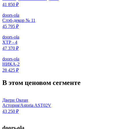
41 850 ₽
doors-ola
Слэб-декор № 11
45 795 ₽
doors-ola
ХТР - 4
47 370 ₽
doors-ola
НИКА-2
28 425 ₽
В этом ценовом сегменте
Двери Океан
Астория/Astoria AST02V
43 250 ₽
doors-ola