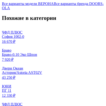
Все варианты модели
ВЕРОНА
Все варианты бренда
DOORS-
OLA
Похожие в категории
ЧФД ПЛЮС
София 1002-0
16 670 ₽
Браво
Браво-0.10 Эко Шпон
7 920 ₽
Двери Океан
Астория/Astoria AST02V
43 250 ₽
ЮНИ
ПГ 11
12 330 ₽
ЧФД ПЛЮС