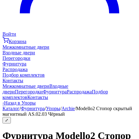
Войти
Корзина
Межкомнатные двери
Входные двери
Перегородки
Фурнитура
Распродажа
Подбор комплектов
Контакты
Межкомнатные двери
Входные
двери
Перегородки
Фурнитура
Распродажа
Подбор
комплектов
Контакты
‹
Назад в Упоры
Каталог
/
Фурнитура
/
Упоры
/
Archie
/
Modello2 Стопор скрытый
магнитный AS.02.03 Чёрный
⤢
Фурнитура Modello2 Стопор