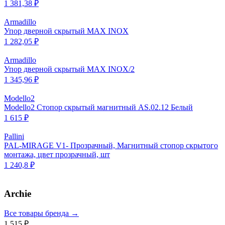
1 381,38 ₽
Armadillo
Упор дверной скрытый MAX INOX
1 282,05 ₽
Armadillo
Упор дверной скрытый MAX INOX/2
1 345,96 ₽
Modello2
Modello2 Стопор скрытый магнитный AS.02.12 Белый
1 615 ₽
Pallini
PAL-MIRAGE V1- Прозрачный, Магнитный стопор скрытого
монтажа, цвет прозрачный, шт
1 240,8 ₽
Archie
Все товары бренда →
1 515 ₽