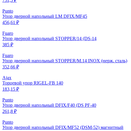
731,5 ₽
Punto
Упор дверной напольный LM DFIX/MF45
456,61 ₽
Fuaro
Упор дверной напольный STOPPER/14 (DS-14
385 ₽
Fuaro
Упор дверной напольный STOPPER/M.14 INOX (нерж. сталь)
352,66 ₽
Ajax
Торцевой упор RIGEL-FB 140
183,15 ₽
Punto
Упор дверной напольный DFIX/F40 (DS PF-40
261,8 ₽
Punto
Упор дверной напольный DFIX/MF52 (DSM-52) магнитный