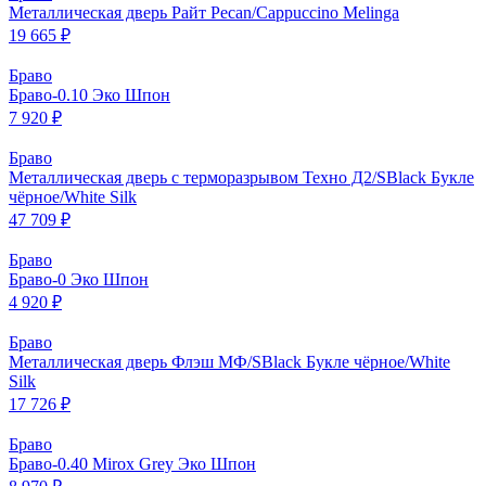
Металлическая дверь Райт Pecan/Cappuccino Melinga
19 665 ₽
Браво
Браво-0.10 Эко Шпон
7 920 ₽
Браво
Металлическая дверь с терморазрывом Техно Д2/SBlack Букле
чёрное/White Silk
47 709 ₽
Браво
Браво-0 Эко Шпон
4 920 ₽
Браво
Металлическая дверь Флэш МФ/SBlack Букле чёрное/White
Silk
17 726 ₽
Браво
Браво-0.40 Mirox Grey Эко Шпон