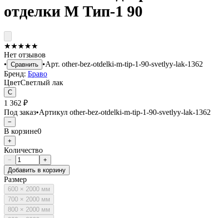
отделки М Тип-1 90
★
★
★
★
★
Нет отзывов
•
•
Арт.
other-bez-otdelki-m-tip-1-90-svetlyy-lak-1362
Сравнить
Бренд:
Браво
Цвет
Светлый лак
С
1 362 ₽
Под заказ
•
Артикул
other-bez-otdelki-m-tip-1-90-svetlyy-lak-1362
−
В корзине
0
+
Количество
−
+
Добавить в корзину
Размер
600 × 2000 мм
700 × 2000 мм
800 × 2000 мм