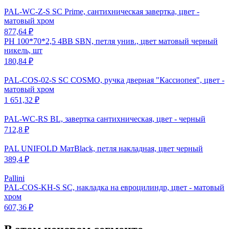
PAL-WC-Z-S SC Prime, сантихническая завертка, цвет -
матовый хром
877,64 ₽
PH 100*70*2,5 4BB SBN, петля унив., цвет матовый черный
никель, шт
180,84 ₽
PAL-COS-02-S SC COSMO, ручка дверная "Кассиопея", цвет -
матовый хром
1 651,32 ₽
PAL-WC-RS BL, завертка сантихническая, цвет - черный
712,8 ₽
PAL UNIFOLD МатBlack, петля накладная, цвет черный
389,4 ₽
Pallini
PAL-COS-KH-S SC, накладка на евроцилиндр, цвет - матовый
хром
607,36 ₽