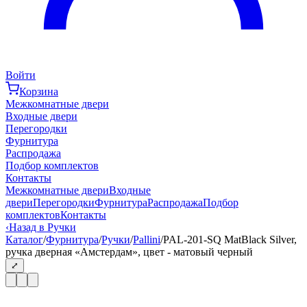
Войти
Корзина
Межкомнатные двери
Входные двери
Перегородки
Фурнитура
Распродажа
Подбор комплектов
Контакты
Межкомнатные двери
Входные
двери
Перегородки
Фурнитура
Распродажа
Подбор
комплектов
Контакты
‹
Назад в Ручки
Каталог
/
Фурнитура
/
Ручки
/
Pallini
/
PAL-201-SQ MatBlack Silver,
ручка дверная «Амстердам», цвет - матовый черный
⤢