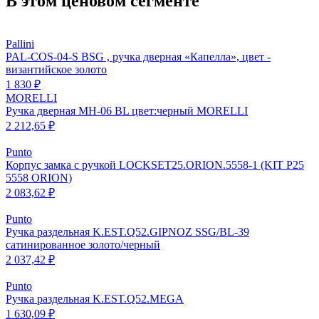
В этом ценовом сегменте
Pallini
PAL-COS-04-S BSG , ручка дверная «Капелла», цвет -
византийское золото
1 830 ₽
MORELLI
Ручка дверная MH-06 BL цвет:черный MORELLI
2 212,65 ₽
Punto
Корпус замка с ручкой LOCKSET25.ORION.5558-1 (KIT P25
5558 ORION)
2 083,62 ₽
Punto
Ручка раздельная K.EST.Q52.GIPNOZ SSG/BL-39
сатинированное золото/черный
2 037,42 ₽
Punto
Ручка раздельная K.EST.Q52.MEGA
1 630,09 ₽