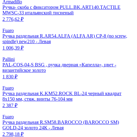
Armadillo
Ручка- скоба с фиксатором PULL.BK.ART140.TACTILE
MWSC-33 итальянский тисненый
2 776,62 ₽
Fuaro
Ручка раздельная R.AR54.ALFA (ALFA AR) CP-8 (no screw,
spindle) new210 - Левая
1 006,39 ₽
Pallini
PAL-COS-04-S BSG , ручка дверная «Капелла», цвет -
византийское золото
1 830 ₽
Fuaro
Ручка раздельная K.KM52.ROCK BL-24 черный квадрат
8х150 мм, стяж. винты 76-104 мм
2 387 ₽
Fuaro
Ручка раздельная R.SM58.BAROCCO (BAROCCO SM)
GOLD-24 золото 24К - Левая
2 798,18 ₽