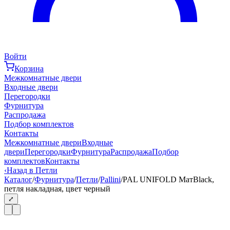
Войти
Корзина
Межкомнатные двери
Входные двери
Перегородки
Фурнитура
Распродажа
Подбор комплектов
Контакты
Межкомнатные двери
Входные
двери
Перегородки
Фурнитура
Распродажа
Подбор
комплектов
Контакты
‹
Назад в Петли
Каталог
/
Фурнитура
/
Петли
/
Pallini
/
PAL UNIFOLD МатBlack,
петля накладная, цвет черный
⤢