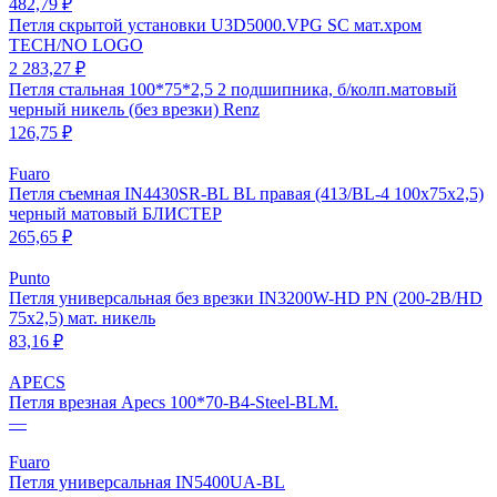
482,79 ₽
Петля скрытой установки U3D5000.VPG SC мат.хром
TECH/NO LOGO
2 283,27 ₽
Петля стальная 100*75*2,5 2 подшипника, б/колп.матовый
черный никель (без врезки) Renz
126,75 ₽
Fuaro
Петля съемная IN4430SR-BL BL правая (413/BL-4 100x75x2,5)
черный матовый БЛИСТЕР
265,65 ₽
Punto
Петля универсальная без врезки IN3200W-HD PN (200-2B/HD
75x2,5) мат. никель
83,16 ₽
APECS
Петля врезная Apecs 100*70-B4-Steel-BLM.
—
Fuaro
Петля универсальная IN5400UA-BL