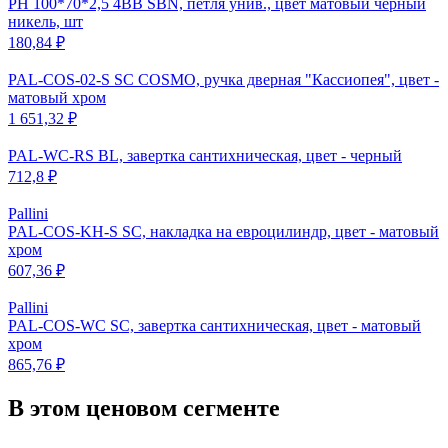
PH 100*70*2,5 4BB SBN, петля унив., цвет матовый черный
никель, шт
180,84 ₽
PAL-COS-02-S SC COSMO, ручка дверная "Кассиопея", цвет -
матовый хром
1 651,32 ₽
PAL-WC-RS BL, завертка сантихническая, цвет - черный
712,8 ₽
Pallini
PAL-COS-KH-S SC, накладка на евроцилиндр, цвет - матовый
хром
607,36 ₽
Pallini
PAL-COS-WC SC, завертка сантихническая, цвет - матовый
хром
865,76 ₽
В этом ценовом сегменте