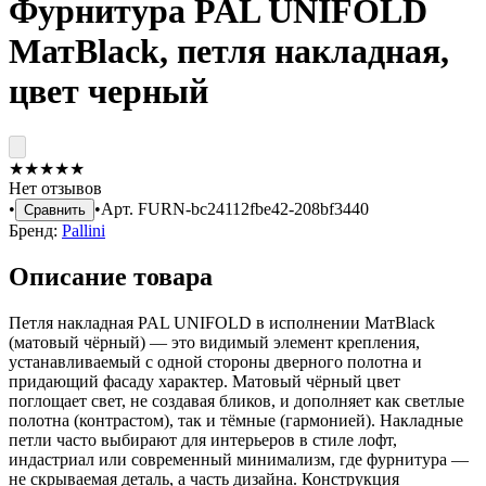
Фурнитура PAL UNIFOLD
МатBlack, петля накладная,
цвет черный
★
★
★
★
★
Нет отзывов
•
•
Арт.
FURN-bc24112fbe42-208bf3440
Сравнить
Бренд:
Pallini
Описание товара
Петля накладная PAL UNIFOLD в исполнении МатBlack
(матовый чёрный) — это видимый элемент крепления,
устанавливаемый с одной стороны дверного полотна и
придающий фасаду характер. Матовый чёрный цвет
поглощает свет, не создавая бликов, и дополняет как светлые
полотна (контрастом), так и тёмные (гармонией). Накладные
петли часто выбирают для интерьеров в стиле лофт,
индастриал или современный минимализм, где фурнитура —
не скрываемая деталь, а часть дизайна. Конструкция