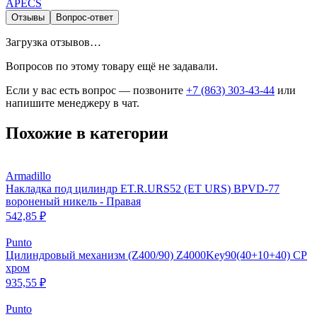
APECS
Отзывы
Вопрос-ответ
Загрузка отзывов…
Вопросов по этому товару ещё не задавали.
Если у вас есть вопрос — позвоните
+7 (863) 303-43-44
или
напишите менеджеру в чат.
Похожие в категории
Armadillo
Накладка под цилиндр ET.R.URS52 (ET URS) BPVD-77
вороненый никель - Правая
542,85 ₽
Punto
Цилиндровый механизм (Z400/90) Z4000Key90(40+10+40) CP
хром
935,55 ₽
Punto