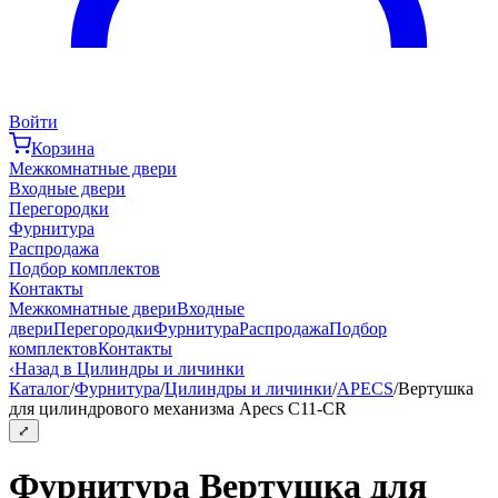
Войти
Корзина
Межкомнатные двери
Входные двери
Перегородки
Фурнитура
Распродажа
Подбор комплектов
Контакты
Межкомнатные двери
Входные
двери
Перегородки
Фурнитура
Распродажа
Подбор
комплектов
Контакты
‹
Назад в Цилиндры и личинки
Каталог
/
Фурнитура
/
Цилиндры и личинки
/
APECS
/
Вертушка
для цилиндрового механизма Apecs C11-CR
⤢
Фурнитура Вертушка для