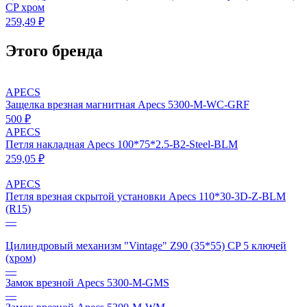
CP хром
259,49 ₽
Этого бренда
APECS
Защелка врезная магнитная Apecs 5300-M-WC-GRF
500 ₽
APECS
Петля накладная Apecs 100*75*2.5-B2-Steel-BLM
259,05 ₽
APECS
Петля врезная скрытой установки Apecs 110*30-3D-Z-BLM
(R15)
—
Цилиндровый механизм "Vintage" Z90 (35*55) CP 5 ключей
(хром)
—
Замок врезной Apecs 5300-M-GMS
—