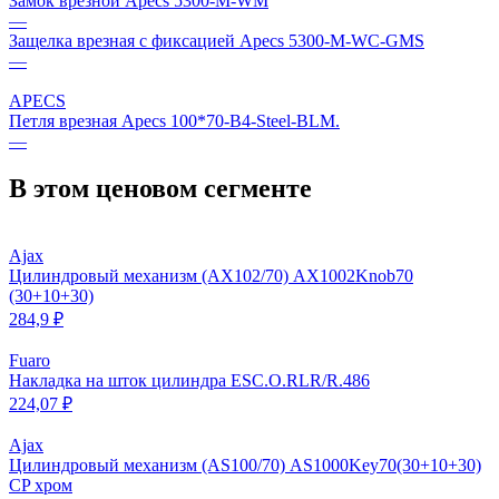
Замок врезной Apecs 5300-M-WM
—
Защелка врезная с фиксацией Apecs 5300-M-WC-GMS
—
APECS
Петля врезная Apecs 100*70-B4-Steel-BLM.
—
В этом ценовом сегменте
Ajax
Цилиндровый механизм (AX102/70) AX1002Knob70
(30+10+30)
284,9 ₽
Fuaro
Накладка на шток цилиндра ESC.O.RLR/R.486
224,07 ₽
Ajax
Цилиндровый механизм (AS100/70) AS1000Key70(30+10+30)
CP хром