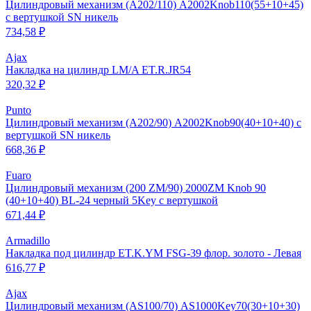
Цилиндровый механизм (A202/110) A2002Knob110(55+10+45)
с вертушкой SN никель
734,58 ₽
Ajax
Накладка на цилиндр LM/A ET.R.JR54
320,32 ₽
Punto
Цилиндровый механизм (A202/90) A2002Knob90(40+10+40) с
вертушкой SN никель
668,36 ₽
Fuaro
Цилиндровый механизм (200 ZM/90) 2000ZM Knob 90
(40+10+40) BL-24 черный 5Key с вертушкой
671,44 ₽
Armadillo
Накладка под цилиндр ET.K.YM FSG-39 флор. золото - Левая
616,77 ₽
Ajax
Цилиндровый механизм (AS100/70) AS1000Key70(30+10+30)