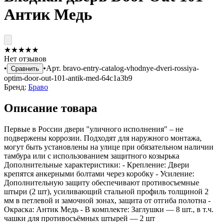
Антик Медь
★
★
★
★
★
Нет отзывов
•
•
Арт.
bravo-entry-catalog-vhodnye-dveri-rossiya-
Сравнить
optim-door-out-101-antik-med-64c1a3b9
Бренд:
Браво
Описание товара
Первые в России двери "уличного исполнения" – не
подвержены коррозии. Подходят для наружного монтажа,
могут быть установлены на улице при обязательном наличии
тамбура или с использованием защитного козырька
Дополнительные характеристики: - Крепление: Двери
крепятся анкерными болтами через коробку - Усиление:
Дополнительную защиту обеспечивают противосъемные
штыри (2 шт), усиливающий стальной профиль толщиной 2
мм в петлевой и замочной зонах, защита от отгиба полотна -
Окраска: Антик Медь - В комплекте: Заглушки — 8 шт., в т.ч.
чашки для противосъёмных штырей — 2 шт