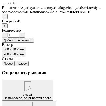
18 080 ₽
В наличии
•
Артикул
bravo-entry-catalog-vhodnye-dveri-rossiya-
optim-door-out-101-antik-med-64c1a3b9-47580-880x2050
−
В корзине
0
+
Количество
−
+
Добавить в корзину
Размер
880 × 2050 мм
980 × 2050 мм
Открывание
Левое
Правое
Сторона открывания
Левая
Петли слева, открывается влево