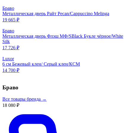
Браво
Металлическая дверь Райт Pecan/Cappuccino Melinga
19 665 ₽
Браво
Металлическая дверь Флэш МФ/SBlack Букле чёрное/White
Silk
17 726 ₽
Luxor
6 см Бежевый клен/ Серый клен/КСМ
14 700 ₽
Браво
Все товары бренда →
18 080 ₽