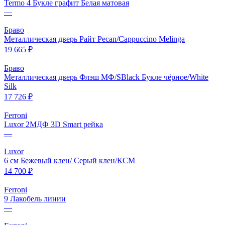
Termo 4 Букле графит Белая матовая
—
Браво
Металлическая дверь Райт Pecan/Cappuccino Melinga
19 665 ₽
Браво
Металлическая дверь Флэш МФ/SBlack Букле чёрное/White
Silk
17 726 ₽
Ferroni
Luxor 2МДФ 3D Smart рейка
—
Luxor
6 см Бежевый клен/ Серый клен/КСМ
14 700 ₽
Ferroni
9 Лакобель линии
—