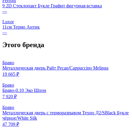
Ferroni
9 2D Стеклопакт Букле Графит фигурная вставка
—
Luxor
11см Термо Антик
—
Этого бренда
Браво
Металлическая дверь Райт Pecan/Cappuccino Melinga
19 665 ₽
Браво
Браво-0.10 Эко Шпон
7 920 ₽
Браво
Металлическая дверь с терморазрывом Техно Д2/SBlack Букле
чёрное/White Silk
47 709 ₽