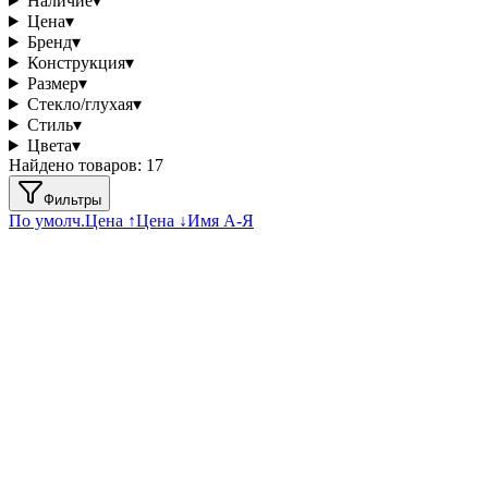
Наличие
▾
Цена
▾
Бренд
▾
Конструкция
▾
Размер
▾
Стекло/глухая
▾
Стиль
▾
Цвета
▾
Найдено товаров:
17
Фильтры
По умолч.
Цена ↑
Цена ↓
Имя А-Я