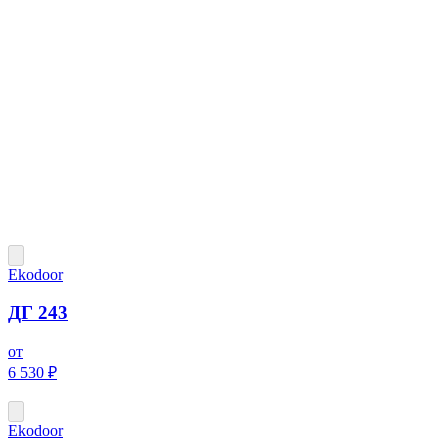
Ekodoor
ДГ 243
от
6 530 ₽
Ekodoor