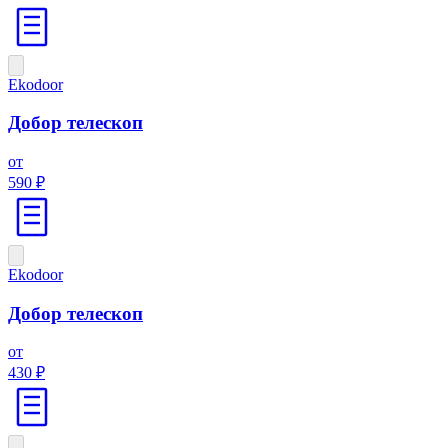
Ekodoor
Добор телескоп
от
590 ₽
Ekodoor
Добор телескоп
от
430 ₽