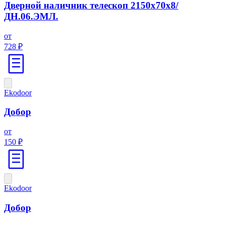
Дверной наличник телескоп 2150х70х8/
ДН.06.ЭМЛ.
от
728 ₽
Ekodoor
Добор
от
150 ₽
Ekodoor
Добор