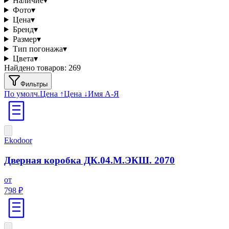
Наличие
▾
Фото
▾
Цена
▾
Бренд
▾
Размер
▾
Тип погонажа
▾
Цвета
▾
Найдено товаров:
269
Фильтры
По умолч.
Цена ↑
Цена ↓
Имя А-Я
Ekodoor
Дверная коробка ДК.04.М.ЭКШ. 2070
от
798 ₽