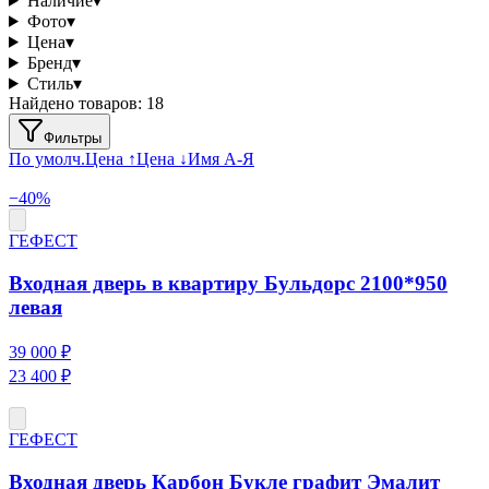
Наличие
▾
Фото
▾
Цена
▾
Бренд
▾
Стиль
▾
Найдено товаров:
18
Фильтры
По умолч.
Цена ↑
Цена ↓
Имя А-Я
−
40
%
ГЕФЕСТ
Входная дверь в квартиру Бульдорс 2100*950
левая
39 000 ₽
23 400 ₽
ГЕФЕСТ
Входная дверь Карбон Букле графит Эмалит