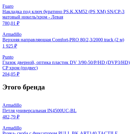
Fuaro
Накладка под ключ буратино PS.K.XM52 (PS XM) SN/CP-3
матовый никель/хром - Левая
780,01 ₽
Armadillo
Верхняя направляющая Comfort-PRO 80/2,3/2000 track (2 м)
1 925 ₽
Punto
Глазок дверной, оптика пластик DV 3/90-50/P/HD (DVP3/HD)
CP хром (подвес)
204,05 ₽
Этого бренда
Armadillo
Петля универсальная IN4500UC-BL
482,79 ₽
Armadillo
Ручка- скоба с фиксатором PULL.BK.ART140.TACTILE