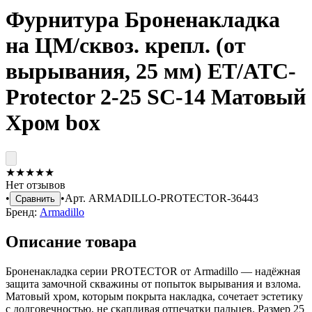
Фурнитура Броненакладка
на ЦМ/сквоз. крепл. (от
вырывания, 25 мм) ET/ATC-
Protector 2-25 SC-14 Матовый
Хром box
★
★
★
★
★
Нет отзывов
•
•
Арт.
ARMADILLO-PROTECTOR-36443
Сравнить
Бренд:
Armadillo
Описание товара
Броненакладка серии PROTECTOR от Armadillo — надёжная
защита замочной скважины от попыток вырывания и взлома.
Матовый хром, которым покрыта накладка, сочетает эстетику
с долговечностью, не скапливая отпечатки пальцев. Размер 25