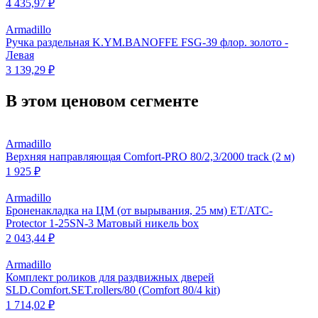
4 435,97 ₽
Armadillo
Ручка раздельная K.YM.BANOFFE FSG-39 флор. золото -
Левая
3 139,29 ₽
В этом ценовом сегменте
Armadillo
Верхняя направляющая Comfort-PRO 80/2,3/2000 track (2 м)
1 925 ₽
Armadillo
Броненакладка на ЦМ (от вырывания, 25 мм) ET/ATC-
Protector 1-25SN-3 Матовый никель box
2 043,44 ₽
Armadillo
Комплект роликов для раздвижных дверей
SLD.Comfort.SET.rollers/80 (Comfort 80/4 kit)
1 714,02 ₽