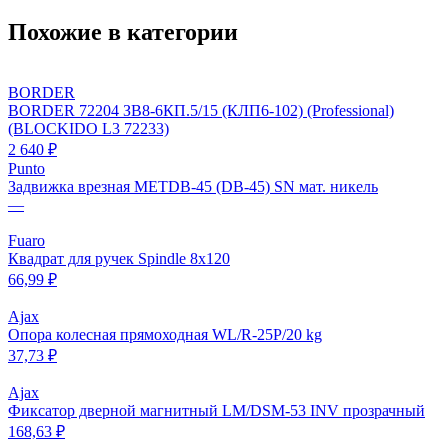
Похожие в категории
BORDER
BORDER 72204 ЗВ8-6КП.5/15 (КЛП6-102) (Professional)
(BLOCKIDO L3 72233)
2 640 ₽
Punto
Задвижка врезная METDB-45 (DB-45) SN мат. никель
—
Fuaro
Квадрат для ручек Spindle 8х120
66,99 ₽
Ajax
Опора колесная прямоходная WL/R-25P/20 kg
37,73 ₽
Ajax
Фиксатор дверной магнитный LM/DSM-53 INV прозрачный
168,63 ₽