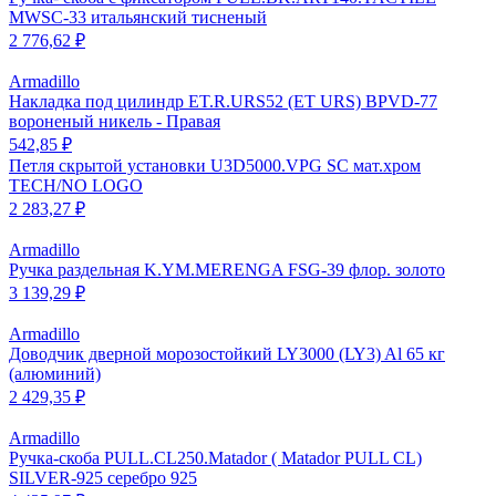
MWSC-33 итальянский тисненый
2 776,62 ₽
Armadillo
Накладка под цилиндр ET.R.URS52 (ET URS) BPVD-77
вороненый никель - Правая
542,85 ₽
Петля скрытой установки U3D5000.VPG SC мат.хром
TECH/NO LOGO
2 283,27 ₽
Armadillo
Ручка раздельная K.YM.MERENGA FSG-39 флор. золото
3 139,29 ₽
Armadillo
Доводчик дверной морозостойкий LY3000 (LY3) Al 65 кг
(алюминий)
2 429,35 ₽
Armadillo
Ручка-скоба PULL.CL250.Matador ( Matador PULL CL)
SILVER-925 серебро 925