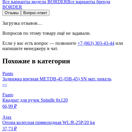
Все варианты модели
BORDER
Все варианты бренда
BORDER
Отзывы
Вопрос-ответ
Загрузка отзывов…
Вопросов по этому товару ещё не задавали.
Если у вас есть вопрос — позвоните
+7 (863) 303-43-44
или
напишите менеджеру в чат.
Похожие в категории
Punto
Задвижка врезная METDB-45 (DB-45) SN мат. никель
—
Fuaro
Квадрат для ручек Spindle 8х120
66,99 ₽
Ajax
Опора колесная прямоходная WL/R-25P/20 kg
37,73 ₽