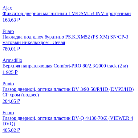
Ajax
Фиксатор дверной магнитный LM/DSM-53 INV прозрачный
168,63 ₽
Fuaro
Накладка под ключ буратино PS.K.XM52 (PS XM) SN/CP-3
матовый никель/хром - Левая
780,01 ₽
Armadillo
Верхняя направляющая Comfort-PRO 80/2,3/2000 track (2 м)
1 925 ₽
Punto
Глазок дверной, оптика пластик DV 3/90-50/P/HD (DVP3/HD)
CP хром (подвес)
204,05 ₽
Fuaro
Глазок дверной, оптика пластик DV-Q 4/130-70/Z (VIEWER 4
DVQ)
405,02 ₽