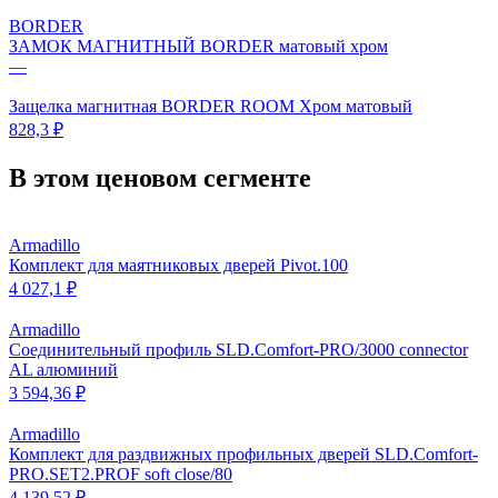
BORDER
ЗАМОК МАГНИТНЫЙ BORDER матовый хром
—
Защелка магнитная BORDER ROOM Хром матовый
828,3 ₽
В этом ценовом сегменте
Armadillo
Комплект для маятниковых дверей Pivot.100
4 027,1 ₽
Armadillo
Соединительный профиль SLD.Comfort-PRO/3000 connector
AL алюминий
3 594,36 ₽
Armadillo
Комплект для раздвижных профильных дверей SLD.Comfort-
PRO.SET2.PROF soft close/80
4 139,52 ₽