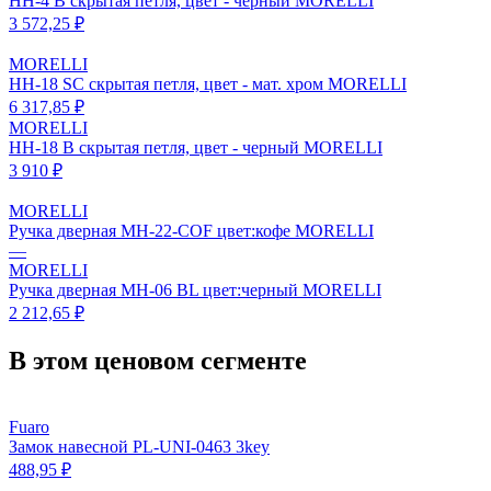
HH-4 B скрытая петля, цвет - черный MORELLI
3 572,25 ₽
MORELLI
HH-18 SC скрытая петля, цвет - мат. хром MORELLI
6 317,85 ₽
MORELLI
HH-18 B скрытая петля, цвет - черный MORELLI
3 910 ₽
MORELLI
Ручка дверная MH-22-COF цвет:кофе MORELLI
—
MORELLI
Ручка дверная MH-06 BL цвет:черный MORELLI
2 212,65 ₽
В этом ценовом сегменте
Fuaro
Замок навесной PL-UNI-0463 3key
488,95 ₽