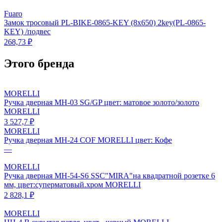
Fuaro
Замок тросовый PL-BIKE-0865-KEY (8х650) 2key(PL-0865-
KEY) /подвес
268,73 ₽
Этого бренда
MORELLI
Ручка дверная MH-03 SG/GP цвет: матовое золото/золото
MORELLI
3 527,7 ₽
MORELLI
Ручка дверная MH-24 CОF MORELLI цвет: Кофе
—
MORELLI
Ручка дверная MH-54-S6 SSC"MIRA"на квадратной розетке 6
мм, цвет:суперматовый.хром MORELLI
2 828,1 ₽
MORELLI