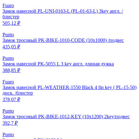
Fuaro
Замок навесной PL-UNI-0163-L (PL-01-63-L) 3key англ. /
блистер
505,12 ₽
Punto
Замок тросовый PK-BIKE-1010-CODE (10х1000) /подвес
435,05 ₽
Punto
Замок навесной PK-5055 L 3 key англ. длиная дужка
388,85 ₽
Fuaro
Замок навесной PL-WEATHER-1550 Black 4 fin key ( PL-15-50)
диск. /блистер
378,07 ₽
Punto
Замок тросовый PK-BIKE-1012-KEY (10х1200) 2key/подвес
392,7 ₽
Punto