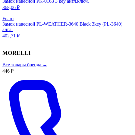
Замок навесной PK-0163 3 key англ.ключ.
368,06 ₽
Fuaro
Замок навесной PL-WEATHER-3640 Black 3key (PL-3640)
англ.
402,71 ₽
MORELLI
Все товары бренда →
446 ₽