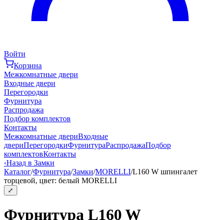
Войти
Корзина
Межкомнатные двери
Входные двери
Перегородки
Фурнитура
Распродажа
Подбор комплектов
Контакты
Межкомнатные двери
Входные
двери
Перегородки
Фурнитура
Распродажа
Подбор
комплектов
Контакты
‹
Назад в Замки
Каталог
/
Фурнитура
/
Замки
/
MORELLI
/
L160 W шпингалет
торцевой, цвет: белый MORELLI
⤢
Фурнитура L160 W