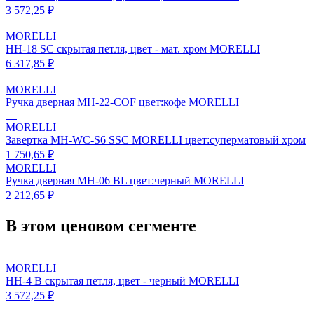
3 572,25 ₽
MORELLI
HH-18 SC скрытая петля, цвет - мат. хром MORELLI
6 317,85 ₽
MORELLI
Ручка дверная MH-22-COF цвет:кофе MORELLI
—
MORELLI
Завертка MH-WC-S6 SSC MORELLI цвет:суперматовый хром
1 750,65 ₽
MORELLI
Ручка дверная MH-06 BL цвет:черный MORELLI
2 212,65 ₽
В этом ценовом сегменте
MORELLI
HH-4 B скрытая петля, цвет - черный MORELLI
3 572,25 ₽