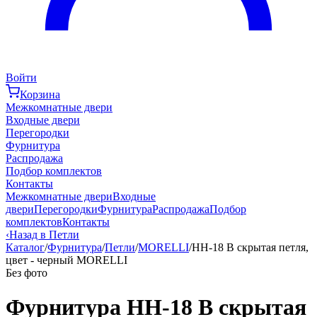
Войти
Корзина
Межкомнатные двери
Входные двери
Перегородки
Фурнитура
Распродажа
Подбор комплектов
Контакты
Межкомнатные двери
Входные
двери
Перегородки
Фурнитура
Распродажа
Подбор
комплектов
Контакты
‹
Назад в Петли
Каталог
/
Фурнитура
/
Петли
/
MORELLI
/
HH-18 B скрытая петля,
цвет - черный MORELLI
Без фото
Фурнитура HH-18 B скрытая