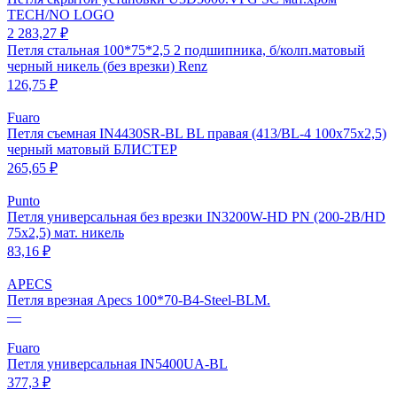
TECH/NO LOGO
2 283,27 ₽
Петля стальная 100*75*2,5 2 подшипника, б/колп.матовый
черный никель (без врезки) Renz
126,75 ₽
Fuaro
Петля съемная IN4430SR-BL BL правая (413/BL-4 100x75x2,5)
черный матовый БЛИСТЕР
265,65 ₽
Punto
Петля универсальная без врезки IN3200W-HD PN (200-2B/HD
75x2,5) мат. никель
83,16 ₽
APECS
Петля врезная Apecs 100*70-B4-Steel-BLM.
—
Fuaro
Петля универсальная IN5400UA-BL
377,3 ₽