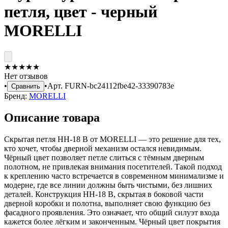
петля, цвет - черный
MORELLI
★
★
★
★
★
Нет отзывов
•
•
Арт.
FURN-bc24112fbe42-33390783e
Сравнить
Бренд:
MORELLI
Описание товара
Скрытая петля HH-18 B от MORELLI — это решение для тех,
кто хочет, чтобы дверной механизм остался невидимым.
Чёрный цвет позволяет петле слиться с тёмным дверным
полотном, не привлекая внимания посетителей. Такой подход
к креплению часто встречается в современном минимализме и
модерне, где все линии должны быть чистыми, без лишних
деталей. Конструкция HH-18 B, скрытая в боковой части
дверной коробки и полотна, выполняет свою функцию без
фасадного проявления. Это означает, что общий силуэт входа
кажется более лёгким и законченным. Чёрный цвет покрытия