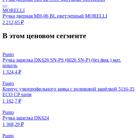
—
MORELLI
Ручка дверная MH-06 BL цвет:черный MORELLI
2 212,65 ₽
В этом ценовом сегменте
Punto
Ручка защелка DK626 SN-PS (6026 SN-P) (без фик.) мат.
никель
1 324,4 ₽
Fuaro
Корпус узкопрофильного замка с роликовой защёлкой 5116-35
ECO CP хром
1 162,7 ₽
Punto
Ручка защелка DK624
1 368,29 ₽
Punto