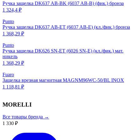
Ручка защелка DK637 AB-BK (6037 AB-B) (фик.) бронза
1 324,4 ₽
Punto
Ручка защелка DK637 AB-ET (6037 AB-E) (кл./фик.) бронза
1 368,29 ₽
Punto
Ручка защелка DK626 SN-ET (6026 SN-E) (кл./фик.) мат.
никель
1 368,29 ₽
Fuaro
Защелка врезная магнитная MAGNM96WC-50/BL INOX
1 118,81 ₽
MORELLI
Все товары бренда →
1 330 ₽