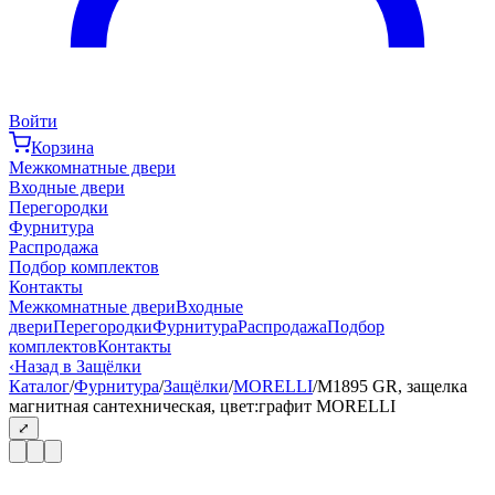
Войти
Корзина
Межкомнатные двери
Входные двери
Перегородки
Фурнитура
Распродажа
Подбор комплектов
Контакты
Межкомнатные двери
Входные
двери
Перегородки
Фурнитура
Распродажа
Подбор
комплектов
Контакты
‹
Назад в Защёлки
Каталог
/
Фурнитура
/
Защёлки
/
MORELLI
/
M1895 GR, защелка
магнитная сантехническая, цвет:графит MORELLI
⤢