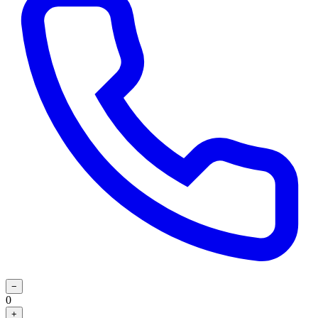
−
0
+