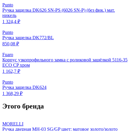
Punto
Ручка защелка DK626 SN-PS (6026 SN-P) (без фик.) мат.
никель
1 324,4 ₽
Punto
Ручка защелка DK772/BL
850,08 ₽
Fuaro
Корпус узкопрофильного замка с роликовой защёлкой 5116-35
ECO CP хром
1 162,7 ₽
Punto
Ручка защелка DK624
1 368,29 ₽
Этого бренда
MORELLI
Ручка дверная MH-03 SG/GP цвет: матовое золото/золото