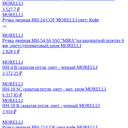
MORELLI
3 527,7 ₽
MORELLI
Ручка дверная MH-24 CОF MORELLI цвет: Кофе
—
MORELLI
Ручка дверная MH-54-S6 SSC"MIRA"на квадратной розетке 6
мм, цвет:суперматовый.хром MORELLI
2 828,1 ₽
MORELLI
HH-4 B скрытая петля, цвет - черный MORELLI
3 572,25 ₽
MORELLI
HH-18 SC скрытая петля, цвет - мат. хром MORELLI
6 317,85 ₽
MORELLI
HH-18 B скрытая петля, цвет - черный MORELLI
3 910 ₽
MORELLI
Ручка дверная MH-22-COF цвет:кофе MORELLI