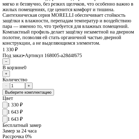
мягко и беззвучно, без резких щелчков, что особенно важно в
жилых помещениях, где ценится комфорт и тишина.
Сантехническая серия MORELLI обеспечивает стойкость
защёлки к влажности, перепадам температур и воздействию
пара — именно то, что требуется для влажных помещений.
Компактный профиль делает защёлку незаметной на дверном
полотне, позволяя ей стать органичной частью дверной
конструкции, а не выделяющимся элементом.
1 330 ₽
Под заказ
•
Артикул
168005-a28d4f675
−
В корзине
0
+
Количество
−
+
Выберите комплектацию
Цвет
1 330
₽
1 643
₽
1 643
₽
Бесплатный замер
Замер за 24 часа
Рассрочка 0%