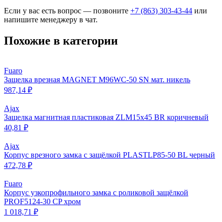
Если у вас есть вопрос — позвоните
+7 (863) 303-43-44
или
напишите менеджеру в чат.
Похожие в категории
Fuaro
Защелка врезная MAGNET M96WC-50 SN мат. никель
987,14 ₽
Ajax
Защелка магнитная пластиковая ZLM15х45 BR коричневый
40,81 ₽
Ajax
Корпус врезного замка c защёлкой PLASTLP85-50 ВL черный
472,78 ₽
Fuaro
Корпус узкопрофильного замка с роликовой защёлкой
PROF5124-30 CP хром
1 018,71 ₽