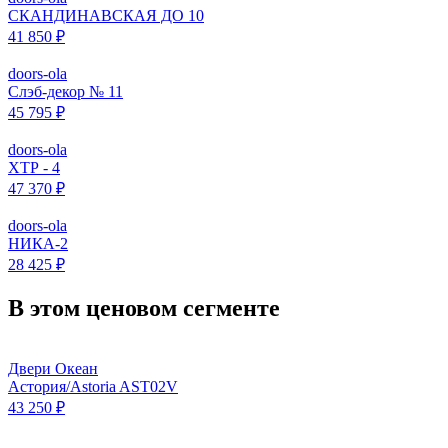
СКАНДИНАВСКАЯ ДО 10
41 850 ₽
doors-ola
Слэб-декор № 11
45 795 ₽
doors-ola
ХТР - 4
47 370 ₽
doors-ola
НИКА-2
28 425 ₽
В этом ценовом сегменте
Двери Океан
Астория/Astoria AST02V
43 250 ₽