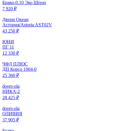
Браво-0.10 Эко Шпон
7 920 ₽
Двери Океан
Астория/Astoria AST02V
43 250 ₽
ЮНИ
ПГ 11
12 330 ₽
ЧФД ПЛЮС
ДП Корсо 1004-0
25 360 ₽
doors-ola
НИКА-2
28 425 ₽
doors-ola
ОЛИВИЯ
37 905 ₽
Браво