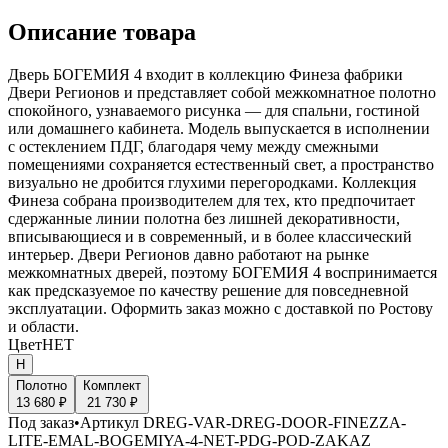
Описание товара
Дверь БОГЕМИЯ 4 входит в коллекцию Финеза фабрики
Двери Регионов и представляет собой межкомнатное полотно
спокойного, узнаваемого рисунка — для спальни, гостиной
или домашнего кабинета. Модель выпускается в исполнении
с остеклением ПДГ, благодаря чему между смежными
помещениями сохраняется естественный свет, а пространство
визуально не дробится глухими перегородками. Коллекция
Финеза собрана производителем для тех, кто предпочитает
сдержанные линии полотна без лишней декоративности,
вписывающиеся и в современный, и в более классический
интерьер. Двери Регионов давно работают на рынке
межкомнатных дверей, поэтому БОГЕМИЯ 4 воспринимается
как предсказуемое по качеству решение для повседневной
эксплуатации. Оформить заказ можно с доставкой по Ростову
и области.
Цвет
НЕТ
Н
Полотно
Комплект
13 680 ₽
21 730 ₽
Под заказ
•
Артикул
DREG-VAR-DREG-DOOR-FINEZZA-
LITE-EMAL-BOGEMIYA-4-NET-PDG-POD-ZAKAZ