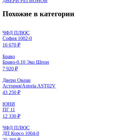
ДВЕРИ РЕГИОНОВ
Похожие в категории
ЧФД ПЛЮС
София 1002-0
16 670 ₽
Браво
Браво-0.10 Эко Шпон
7 920 ₽
Двери Океан
Астория/Astoria AST02V
43 250 ₽
ЮНИ
ПГ 11
12 330 ₽
ЧФД ПЛЮС
ДП Корсо 1004-0
25 360 ₽