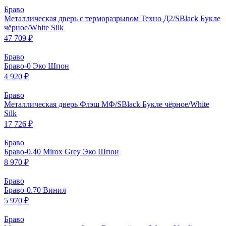
Браво
Металлическая дверь с терморазрывом Техно Д2/SBlack Букле
чёрное/White Silk
47 709 ₽
Браво
Браво-0 Эко Шпон
4 920 ₽
Браво
Металлическая дверь Флэш МФ/SBlack Букле чёрное/White
Silk
17 726 ₽
Браво
Браво-0.40 Mirox Grey Эко Шпон
8 970 ₽
Браво
Браво-0.70 Винил
5 970 ₽
Браво