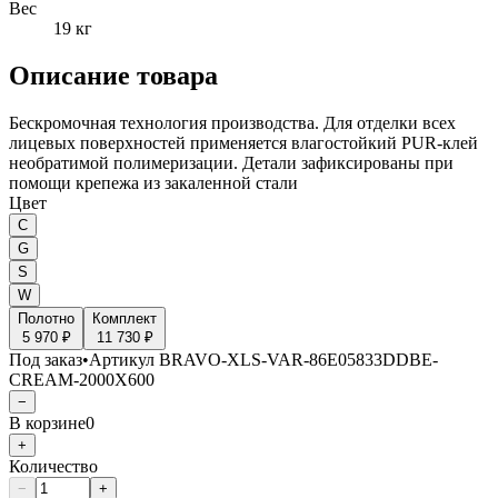
Вес
19 кг
Описание товара
Бескромочная технология производства. Для отделки всех
лицевых поверхностей применяется влагостойкий PUR-клей
необратимой полимеризации. Детали зафиксированы при
помощи крепежа из закаленной стали
Цвет
C
G
S
W
Полотно
Комплект
5 970 ₽
11 730 ₽
Под заказ
•
Артикул
BRAVO-XLS-VAR-86E05833DDBE-
CREAM-2000X600
−
В корзине
0
+
Количество
−
+