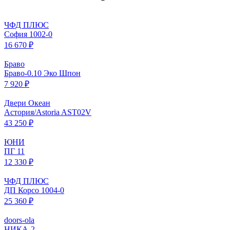
ЧФД ПЛЮС
София 1002-0
16 670 ₽
Браво
Браво-0.10 Эко Шпон
7 920 ₽
Двери Океан
Астория/Astoria AST02V
43 250 ₽
ЮНИ
ПГ 11
12 330 ₽
ЧФД ПЛЮС
ДП Корсо 1004-0
25 360 ₽
doors-ola
НИКА-2