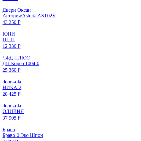
Двери Океан
Астория/Astoria AST02V
43 250 ₽
ЮНИ
ПГ 11
12 330 ₽
ЧФД ПЛЮС
ДП Корсо 1004-0
25 360 ₽
doors-ola
НИКА-2
28 425 ₽
doors-ola
ОЛИВИЯ
37 905 ₽
Браво
Браво-0 Эко Шпон