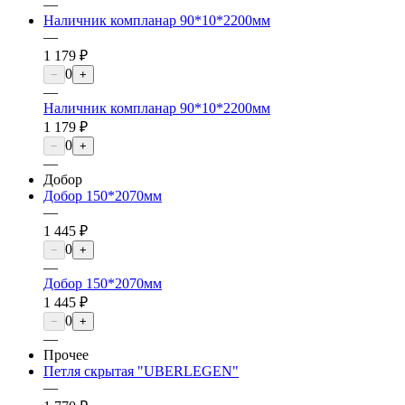
—
Наличник компланар 90*10*2200мм
—
1 179 ₽
0
−
+
—
Наличник компланар 90*10*2200мм
1 179 ₽
0
−
+
—
Добор
Добор 150*2070мм
—
1 445 ₽
0
−
+
—
Добор 150*2070мм
1 445 ₽
0
−
+
—
Прочее
Петля скрытая "UBERLEGEN"
—