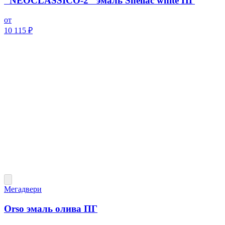
"NEOCLASSICO-2" эмаль Shellac white ПГ
от
10 115 ₽
Мегадвери
Orso эмаль олива ПГ