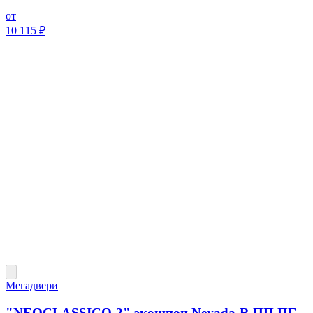
от
10 115 ₽
Мегадвери
"NEOCLASSICO-2" экошпон Nevada-R ПП ПГ