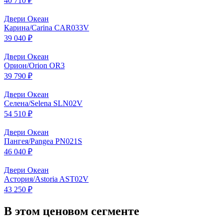
40 710 ₽
Двери Океан
Карина/Carina CAR033V
39 040 ₽
Двери Океан
Орион/Orion OR3
39 790 ₽
Двери Океан
Селена/Selena SLN02V
54 510 ₽
Двери Океан
Пангея/Pangea PN021S
46 040 ₽
Двери Океан
Астория/Astoria AST02V
43 250 ₽
В этом ценовом сегменте