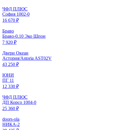
ЧФД ПЛЮС
София 1002-0
16 670 ₽
Браво
Браво-0.10 Эко Шпон
7 920 ₽
Двери Океан
Астория/Astoria AST02V
43 250 ₽
ЮНИ
ПГ 11
12 330 ₽
ЧФД ПЛЮС
ДП Корсо 1004-0
25 360 ₽
doors-ola
НИКА-2