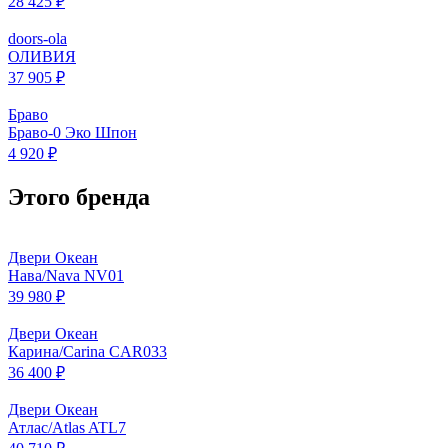
28 425 ₽
doors-ola
ОЛИВИЯ
37 905 ₽
Браво
Браво-0 Эко Шпон
4 920 ₽
Этого бренда
Двери Океан
Нава/Nava NV01
39 980 ₽
Двери Океан
Карина/Carina CAR033
36 400 ₽
Двери Океан
Атлас/Atlas ATL7