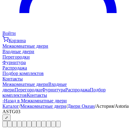
Войти
Корзина
Межкомнатные двери
Входные двери
Перегородки
Фурнитура
Распродажа
Подбор комплектов
Контакты
Межкомнатные двери
Входные
двери
Перегородки
Фурнитура
Распродажа
Подбор
комплектов
Контакты
‹
Назад в Межкомнатные двери
Каталог
/
Межкомнатные двери
/
Двери Океан
/
Астория/Astoria
ASTG03
⤢