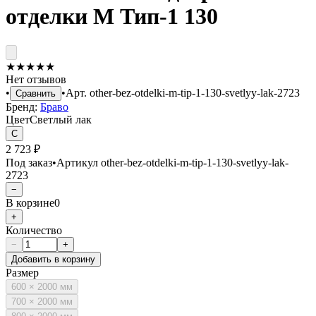
отделки М Тип-1 130
★
★
★
★
★
Нет отзывов
•
•
Арт.
other-bez-otdelki-m-tip-1-130-svetlyy-lak-2723
Сравнить
Бренд:
Браво
Цвет
Светлый лак
С
2 723 ₽
Под заказ
•
Артикул
other-bez-otdelki-m-tip-1-130-svetlyy-lak-
2723
−
В корзине
0
+
Количество
−
+
Добавить в корзину
Размер
600 × 2000 мм
700 × 2000 мм