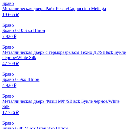
Браво
Металлическая дверь Райт Pecan/Cappuccino Melinga
19 665 ₽
Браво
Браво-0.10 Эко Шпон
7 920 ₽
Браво
Металлическая дверь с терморазрывом Техно Д2/SBlack Букле
чёрное/White Silk
47 709 ₽
Браво
Браво-0 Эко Шпон
4 920 ₽
Браво
Металлическая дверь Флэш МФ/SBlack Букле чёрное/White
Silk
17 726 ₽
Браво
Браво-0.40 Mirox Grey Эко Шпон