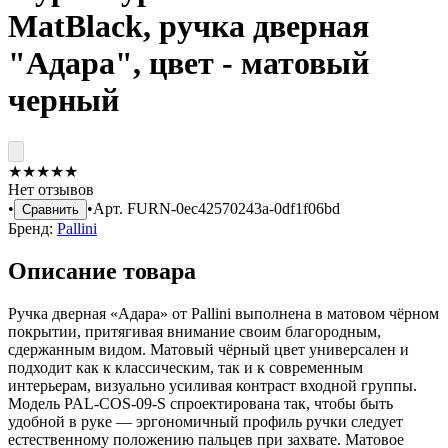
MatBlack, ручка дверная
"Адара", цвет - матовый
черный
★
★
★
★
★
Нет отзывов
•
•
Арт.
FURN-0ec42570243a-0df1f06bd
Сравнить
Бренд:
Pallini
Описание товара
Ручка дверная «Адара» от Pallini выполнена в матовом чёрном
покрытии, притягивая внимание своим благородным,
сдержанным видом. Матовый чёрный цвет универсален и
подходит как к классическим, так и к современным
интерьерам, визуально усиливая контраст входной группы.
Модель PAL-COS-09-S спроектирована так, чтобы быть
удобной в руке — эргономичный профиль ручки следует
естественному положению пальцев при захвате. Матовое