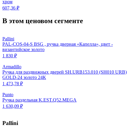
хром
607,36 ₽
В этом ценовом сегменте
Pallini
PAL-COS-04-S BSG , ручка дверная «Капелла», цвет -
византийское золото
1 830 ₽
Armadillo
Ручка для раздвижных дверей SH.URB153.010 (SH010 URB)
GOLD-24 золото 24К
1 473,78 ₽
Punto
Ручка раздельная K.EST.Q52.MEGA
1 630,09 ₽
Pallini