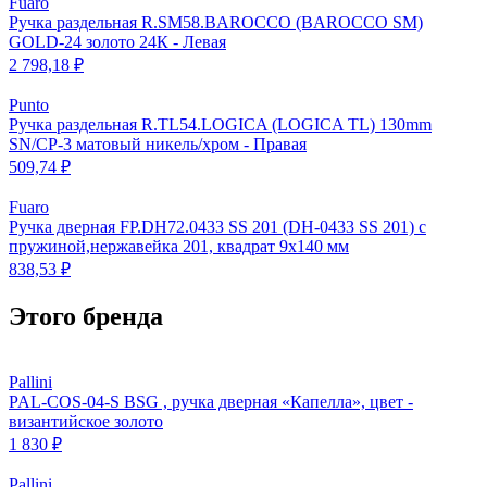
Fuaro
Ручка раздельная R.SM58.BAROCCO (BAROCCO SM)
GOLD-24 золото 24К - Левая
2 798,18 ₽
Punto
Ручка раздельная R.TL54.LOGICA (LOGICA TL) 130mm
SN/CP-3 матовый никель/хром - Правая
509,74 ₽
Fuaro
Ручка дверная FP.DH72.0433 SS 201 (DH-0433 SS 201) с
пружиной,нержавейка 201, квадрат 9x140 мм
838,53 ₽
Этого бренда
Pallini
PAL-COS-04-S BSG , ручка дверная «Капелла», цвет -
византийское золото
1 830 ₽
Pallini