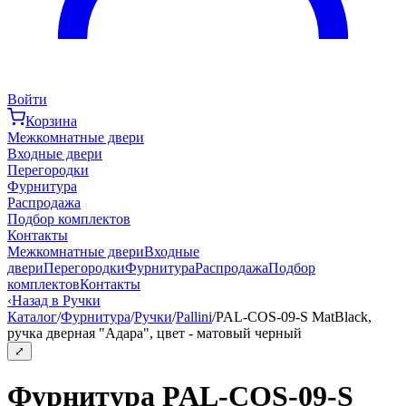
Войти
Корзина
Межкомнатные двери
Входные двери
Перегородки
Фурнитура
Распродажа
Подбор комплектов
Контакты
Межкомнатные двери
Входные
двери
Перегородки
Фурнитура
Распродажа
Подбор
комплектов
Контакты
‹
Назад в Ручки
Каталог
/
Фурнитура
/
Ручки
/
Pallini
/
PAL-COS-09-S MatBlack,
ручка дверная "Адара", цвет - матовый черный
⤢
Фурнитура PAL-COS-09-S