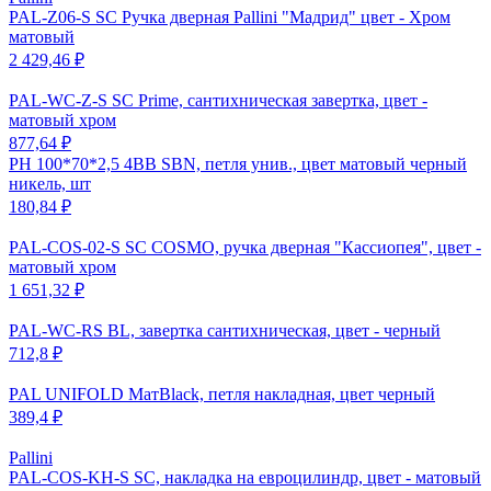
PAL-Z06-S SC Ручка дверная Pallini "Мадрид" цвет - Хром
матовый
2 429,46 ₽
PAL-WC-Z-S SC Prime, сантихническая завертка, цвет -
матовый хром
877,64 ₽
PH 100*70*2,5 4BB SBN, петля унив., цвет матовый черный
никель, шт
180,84 ₽
PAL-COS-02-S SC COSMO, ручка дверная "Кассиопея", цвет -
матовый хром
1 651,32 ₽
PAL-WC-RS BL, завертка сантихническая, цвет - черный
712,8 ₽
PAL UNIFOLD МатBlack, петля накладная, цвет черный
389,4 ₽
Pallini
PAL-COS-KH-S SC, накладка на евроцилиндр, цвет - матовый