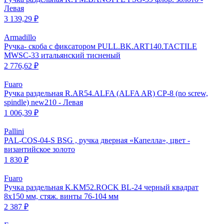
Левая
3 139,29 ₽
Armadillo
Ручка- скоба с фиксатором PULL.BK.ART140.TACTILE
MWSC-33 итальянский тисненый
2 776,62 ₽
Fuaro
Ручка раздельная R.AR54.ALFA (ALFA AR) CP-8 (no screw,
spindle) new210 - Левая
1 006,39 ₽
Pallini
PAL-COS-04-S BSG , ручка дверная «Капелла», цвет -
византийское золото
1 830 ₽
Fuaro
Ручка раздельная K.KM52.ROCK BL-24 черный квадрат
8х150 мм, стяж. винты 76-104 мм
2 387 ₽