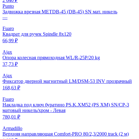
2 640 ₽
Punto
Задвижка врезная METDB-45 (DB-45) SN мат. никель
—
Fuaro
Квадрат для ручек Spindle 8х120
66,99 ₽
Ajax
Опора колесная прямоходная WL/R-25P/20 kg
37,73 ₽
Ajax
Фиксатор дверной магнитный LM/DSM-53 INV прозрачный
168,63 ₽
Fuaro
Накладка под ключ буратино PS.K.XM52 (PS XM) SN/CP-3
матовый никель/хром - Левая
780,01 ₽
Armadillo
Верхняя направляющая Comfort-PRO 80/2,3/2000 track (2 м)