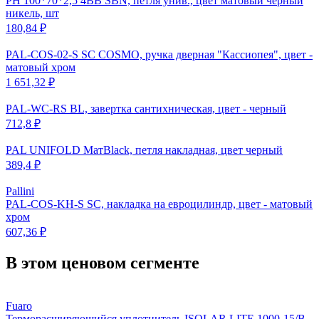
PH 100*70*2,5 4BB SBN, петля унив., цвет матовый черный
никель, шт
180,84 ₽
PAL-COS-02-S SC COSMO, ручка дверная "Кассиопея", цвет -
матовый хром
1 651,32 ₽
PAL-WC-RS BL, завертка сантихническая, цвет - черный
712,8 ₽
PAL UNIFOLD МатBlack, петля накладная, цвет черный
389,4 ₽
Pallini
PAL-COS-KH-S SC, накладка на евроцилиндр, цвет - матовый
хром
607,36 ₽
В этом ценовом сегменте
Fuaro
Терморасширяющийся уплотнитель ISOLAR LITE 1000-15/B