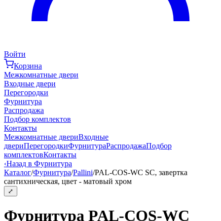
Войти
Корзина
Межкомнатные двери
Входные двери
Перегородки
Фурнитура
Распродажа
Подбор комплектов
Контакты
Межкомнатные двери
Входные
двери
Перегородки
Фурнитура
Распродажа
Подбор
комплектов
Контакты
‹
Назад в Фурнитура
Каталог
/
Фурнитура
/
Pallini
/
PAL-COS-WC SC, завертка
сантихническая, цвет - матовый хром
⤢
Фурнитура PAL-COS-WC