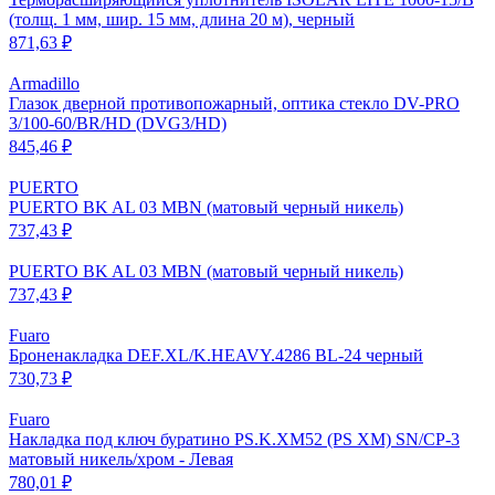
(толщ. 1 мм, шир. 15 мм, длина 20 м), черный
871,63 ₽
Armadillo
Глазок дверной противопожарный, оптика стекло DV-PRO
3/100-60/BR/HD (DVG3/HD)
845,46 ₽
PUERTO
PUERTO BK AL 03 MBN (матовый черный никель)
737,43 ₽
PUERTO BK AL 03 MBN (матовый черный никель)
737,43 ₽
Fuaro
Броненакладка DEF.XL/K.HEAVY.4286 BL-24 черный
730,73 ₽
Fuaro
Накладка под ключ буратино PS.K.XM52 (PS XM) SN/CP-3
матовый никель/хром - Левая
780,01 ₽