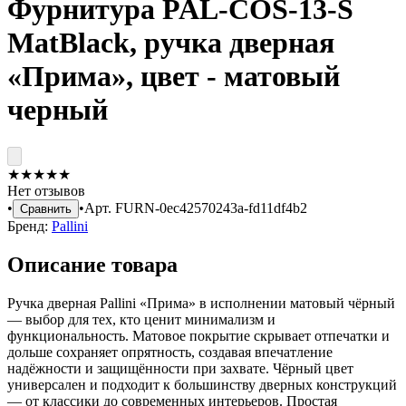
Фурнитура PAL-COS-13-S
MatBlack, ручка дверная
«Прима», цвет - матовый
черный
★
★
★
★
★
Нет отзывов
•
•
Арт.
FURN-0ec42570243a-fd11df4b2
Сравнить
Бренд:
Pallini
Описание товара
Ручка дверная Pallini «Прима» в исполнении матовый чёрный
— выбор для тех, кто ценит минимализм и
функциональность. Матовое покрытие скрывает отпечатки и
дольше сохраняет опрятность, создавая впечатление
надёжности и защищённости при захвате. Чёрный цвет
универсален и подходит к большинству дверных конструкций
— от классики до современных интерьеров. Простая