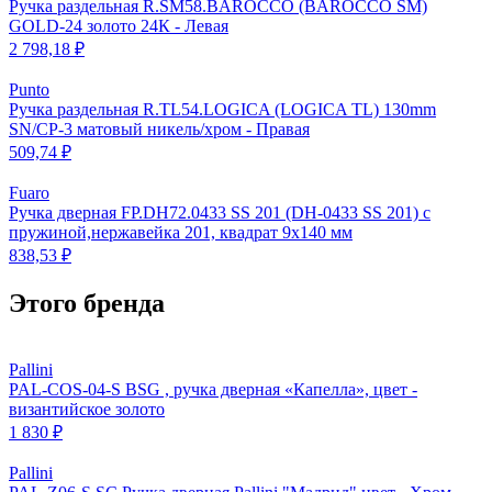
Ручка раздельная R.SM58.BAROCCO (BAROCCO SM)
GOLD-24 золото 24К - Левая
2 798,18 ₽
Punto
Ручка раздельная R.TL54.LOGICA (LOGICA TL) 130mm
SN/CP-3 матовый никель/хром - Правая
509,74 ₽
Fuaro
Ручка дверная FP.DH72.0433 SS 201 (DH-0433 SS 201) с
пружиной,нержавейка 201, квадрат 9x140 мм
838,53 ₽
Этого бренда
Pallini
PAL-COS-04-S BSG , ручка дверная «Капелла», цвет -
византийское золото
1 830 ₽
Pallini