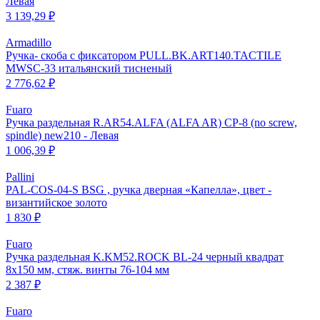
Левая
3 139,29 ₽
Armadillo
Ручка- скоба с фиксатором PULL.BK.ART140.TACTILE
MWSC-33 итальянский тисненый
2 776,62 ₽
Fuaro
Ручка раздельная R.AR54.ALFA (ALFA AR) CP-8 (no screw,
spindle) new210 - Левая
1 006,39 ₽
Pallini
PAL-COS-04-S BSG , ручка дверная «Капелла», цвет -
византийское золото
1 830 ₽
Fuaro
Ручка раздельная K.KM52.ROCK BL-24 черный квадрат
8х150 мм, стяж. винты 76-104 мм
2 387 ₽
Fuaro