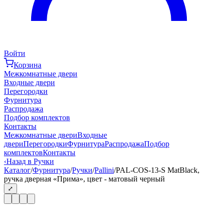
Войти
Корзина
Межкомнатные двери
Входные двери
Перегородки
Фурнитура
Распродажа
Подбор комплектов
Контакты
Межкомнатные двери
Входные
двери
Перегородки
Фурнитура
Распродажа
Подбор
комплектов
Контакты
‹
Назад в Ручки
Каталог
/
Фурнитура
/
Ручки
/
Pallini
/
PAL-COS-13-S MatBlack,
ручка дверная «Прима», цвет - матовый черный
⤢