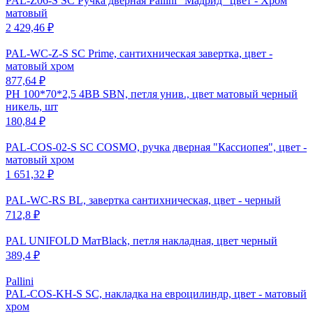
PAL-Z06-S SC Ручка дверная Pallini "Мадрид" цвет - Хром
матовый
2 429,46 ₽
PAL-WC-Z-S SC Prime, сантихническая завертка, цвет -
матовый хром
877,64 ₽
PH 100*70*2,5 4BB SBN, петля унив., цвет матовый черный
никель, шт
180,84 ₽
PAL-COS-02-S SC COSMO, ручка дверная "Кассиопея", цвет -
матовый хром
1 651,32 ₽
PAL-WC-RS BL, завертка сантихническая, цвет - черный
712,8 ₽
PAL UNIFOLD МатBlack, петля накладная, цвет черный
389,4 ₽
Pallini
PAL-COS-KH-S SC, накладка на евроцилиндр, цвет - матовый
хром