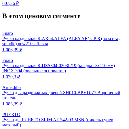
607,36 ₽
В этом ценовом сегменте
Fuaro
Ручка раздельная R.AR54.ALFA (ALFA AR) CP-8 (no screw,
spindle) new210 - Левая
1 006,39 ₽
Fuaro
Ручка раздельная R.DSS304-0203P/19 (квадрат 8х110 мм)
INOX 304 (овальное основание)
1 070,3 ₽
Armadillo
Ручка для раздвижных дверей SH010-BPVD-77 Вороненый
никель
1 083,39 ₽
PUERTO
Ручка дв. PUERTO SLIM AL 542-03 MSN (никель супер
матовый)