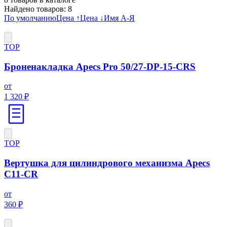
Найдено товаров:
8
По умолчанию
Цена ↑
Цена ↓
Имя А-Я
ТОР
Броненакладка Apecs Pro 50/27-DP-15-CRS
от
1 320 ₽
ТОР
Вертушка для цилиндрового механизма Apecs
C11-CR
от
360 ₽