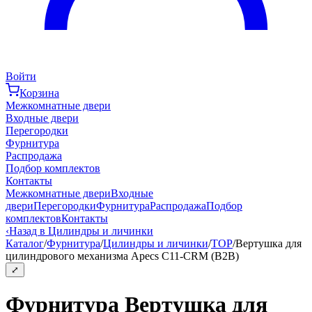
Войти
Корзина
Межкомнатные двери
Входные двери
Перегородки
Фурнитура
Распродажа
Подбор комплектов
Контакты
Межкомнатные двери
Входные
двери
Перегородки
Фурнитура
Распродажа
Подбор
комплектов
Контакты
‹
Назад в Цилиндры и личинки
Каталог
/
Фурнитура
/
Цилиндры и личинки
/
ТОР
/
Вертушка для
цилиндрового механизма Apecs C11-CRM (B2B)
⤢
Фурнитура Вертушка для