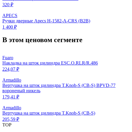
320 ₽
APECS
Ручки дверные Apecs H-1582-A-CRS (B2B)
1 400 ₽
В этом ценовом сегменте
Fuaro
Накладка на шток цилиндра ESC.O.RLR/R.486
224,07 ₽
Armadillo
Вертушка на шток цилиндра T.Knob-S (CB-S) BPVD-77
вороненый никель
179,41 ₽
Armadillo
Вертушка на шток цилиндра T.Knob-S (CB-S)
205,59 ₽
ТОР