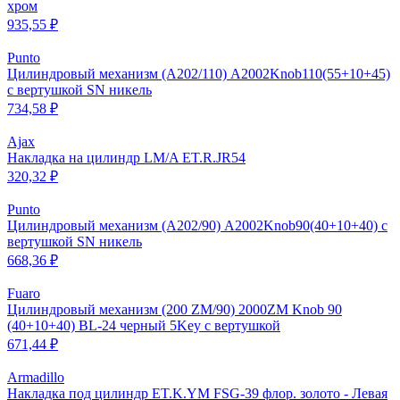
хром
935,55 ₽
Punto
Цилиндровый механизм (A202/110) A2002Knob110(55+10+45)
с вертушкой SN никель
734,58 ₽
Ajax
Накладка на цилиндр LM/A ET.R.JR54
320,32 ₽
Punto
Цилиндровый механизм (A202/90) A2002Knob90(40+10+40) с
вертушкой SN никель
668,36 ₽
Fuaro
Цилиндровый механизм (200 ZM/90) 2000ZM Knob 90
(40+10+40) BL-24 черный 5Key с вертушкой
671,44 ₽
Armadillo
Накладка под цилиндр ET.K.YM FSG-39 флор. золото - Левая