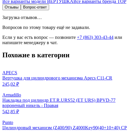
Все варианты модели
ВЕРТУШКА
Все варианты бренда
ТОР
Отзывы
Вопрос-ответ
Загрузка отзывов…
Вопросов по этому товару ещё не задавали.
Если у вас есть вопрос — позвоните
+7 (863) 303-43-44
или
напишите менеджеру в чат.
Похожие в категории
APECS
Вертушка для цилиндрового механизма Apecs C11-CR
245,02 ₽
Armadillo
Накладка под цилиндр ET.R.URS52 (ET URS) BPVD-77
вороненый никель - Правая
542,85 ₽
Punto
Цилиндровый механизм (Z400/90) Z4000Key90(40+10+40) CP