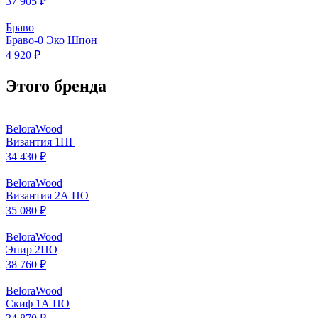
37 905 ₽
Браво
Браво-0 Эко Шпон
4 920 ₽
Этого бренда
BeloraWood
Византия 1ПГ
34 430 ₽
BeloraWood
Византия 2А ПО
35 080 ₽
BeloraWood
Эпир 2ПО
38 760 ₽
BeloraWood
Скиф 1А ПО