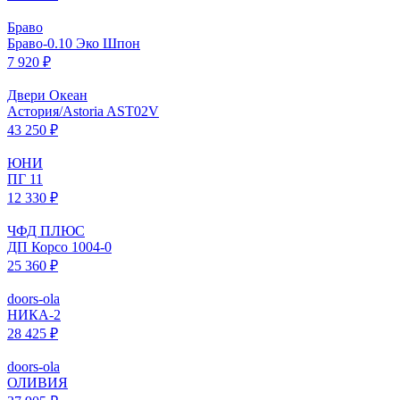
Браво
Браво-0.10 Эко Шпон
7 920 ₽
Двери Океан
Астория/Astoria AST02V
43 250 ₽
ЮНИ
ПГ 11
12 330 ₽
ЧФД ПЛЮС
ДП Корсо 1004-0
25 360 ₽
doors-ola
НИКА-2
28 425 ₽
doors-ola
ОЛИВИЯ