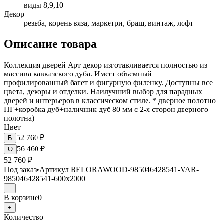
виды 8,9,10
Декор
резьба, корень вяза, маркетри, браш, винтаж, лофт
Описание товара
Коллекция дверей Арт декор изготавливается полностью из
массива кавказского дуба. Имеет объемный
профилированный багет и фигурную филенку. Доступны все
цвета, декоры и отделки. Наилучший выбор для парадных
дверей и интерьеров в классическом стиле. * дверное полотно
ПГ+коробка дуб+наличник дуб 80 мм с 2-х сторон дверного
полотна)
Цвет
52 760
₽
Б
56 460
₽
О
52 760 ₽
Под заказ
•
Артикул
BELORAWOOD-985046428541-VAR-
985046428541-600x2000
−
В корзине
0
+
Количество