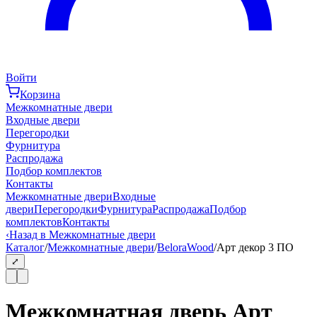
Войти
Корзина
Межкомнатные двери
Входные двери
Перегородки
Фурнитура
Распродажа
Подбор комплектов
Контакты
Межкомнатные двери
Входные
двери
Перегородки
Фурнитура
Распродажа
Подбор
комплектов
Контакты
‹
Назад в Межкомнатные двери
Каталог
/
Межкомнатные двери
/
BeloraWood
/
Арт декор 3 ПО
⤢
Межкомнатная дверь Арт