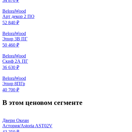
34 870 ₽
BeloraWood
Арт декор 2 ПО
52 840 ₽
BeloraWood
Эпир 3В ПГ
50 460 ₽
BeloraWood
Скиф 2А ПГ
36 630 ₽
BeloraWood
Эпир 8ПГр
40 700 ₽
В этом ценовом сегменте
Двери Океан
Астория/Astoria AST02V
43 250 ₽